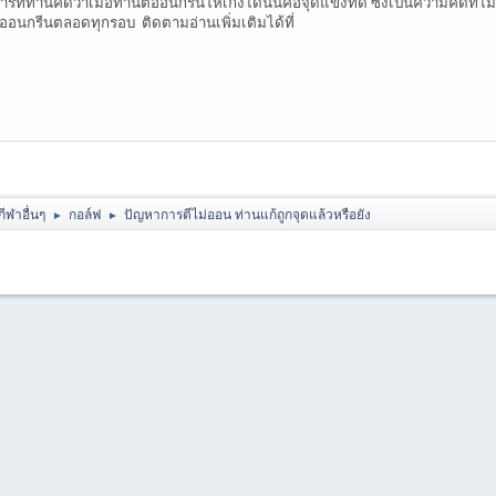
ี่ท่านคิดว่าเมื่อท่านตีออนกรีนให้เก่งได้นั้นคือจุดแข็งที่ดี ซึ่งเป็นความคิดที
ีออนกรีนตลอดทุกรอบ ติดตามอ่านเพิ่มเติมได้ที่
กีฬาอื่นๆ
กอล์ฟ
ปัญหาการตีไม่ออน ท่านแก้ถูกจุดแล้วหรือยัง
►
►