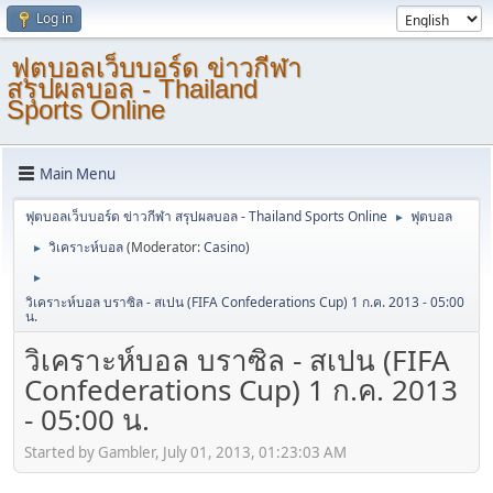
Log in
ฟุตบอลเว็บบอร์ด ข่าวกีฬา
สรุปผลบอล - Thailand
Sports Online
Main Menu
ฟุตบอลเว็บบอร์ด ข่าวกีฬา สรุปผลบอล - Thailand Sports Online
ฟุตบอล
►
วิเคราะห์บอล
(Moderator:
Casino
)
►
►
วิเคราะห์บอล บราซิล - สเปน (FIFA Confederations Cup) 1 ก.ค. 2013 - 05:00
น.
วิเคราะห์บอล บราซิล - สเปน (FIFA
Confederations Cup) 1 ก.ค. 2013
- 05:00 น.
Started by Gambler, July 01, 2013, 01:23:03 AM