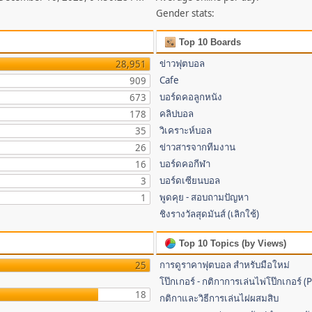
Gender stats:
Top 10 Boards
ข่าวฟุตบอล
28,951
Cafe
909
บอร์ดคอลูกหนัง
673
คลิปบอล
178
วิเคราะห์บอล
35
ข่าวสารจากทีมงาน
26
บอร์ดคอกีฬา
16
บอร์ดเซียนบอล
3
พูดคุย - สอบถามปัญหา
1
ชิงรางวัลสุดมันส์ (เลิกใช้)
Top 10 Topics (by Views)
การดูราคาฟุตบอล สำหรับมือใหม่
25
โป๊กเกอร์ - กติกาการเล่นไพ่โป๊กเกอร์ (
18
กติกาและวิธีการเล่นไผ่ผสมสิบ