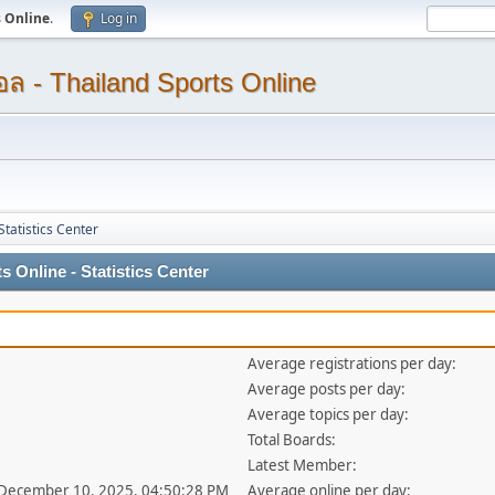
s Online
.
Log in
ล - Thailand Sports Online
Statistics Center
s Online - Statistics Center
Average registrations per day:
Average posts per day:
Average topics per day:
Total Boards:
Latest Member:
 December 10, 2025, 04:50:28 PM
Average online per day: