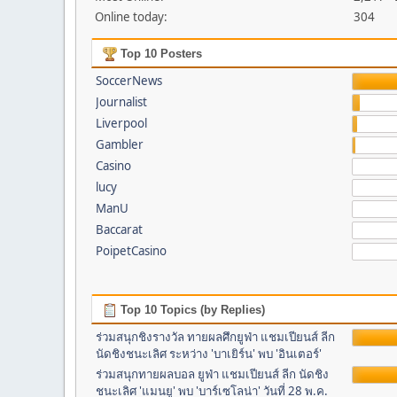
Online today:
304
Top 10 Posters
SoccerNews
Journalist
Liverpool
Gambler
Casino
lucy
ManU
Baccarat
PoipetCasino
Top 10 Topics (by Replies)
ร่วมสนุกชิงรางวัล ทายผลศึกยูฟ่า แชมเปียนส์ ลีก
นัดชิงชนะเลิศ ระหว่าง 'บาเยิร์น' พบ 'อินเตอร์'
ร่วมสนุกทายผลบอล ยูฟ่า แชมเปียนส์ ลีก นัดชิง
ชนะเลิศ 'แมนยู' พบ 'บาร์เซโลน่า' วันที่ 28 พ.ค.