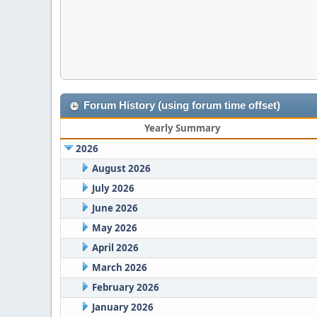
Forum History (using forum time offset)
Yearly Summary
2026
August 2026
July 2026
June 2026
May 2026
April 2026
March 2026
February 2026
January 2026