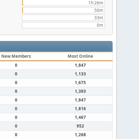
1h 26m
50m
33m
0m
New Members
Most Online
0
1,847
0
1,133
0
1,675
0
1,393
0
1,847
0
1,816
0
1,467
0
952
0
1,268