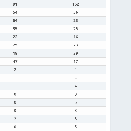
91
162
54
56
64
23
35
25
22
16
25
23
18
39
47
17
2
4
1
4
1
4
0
3
0
5
0
3
2
3
0
5