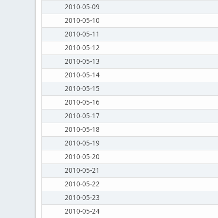
2010-05-09
2010-05-10
2010-05-11
2010-05-12
2010-05-13
2010-05-14
2010-05-15
2010-05-16
2010-05-17
2010-05-18
2010-05-19
2010-05-20
2010-05-21
2010-05-22
2010-05-23
2010-05-24