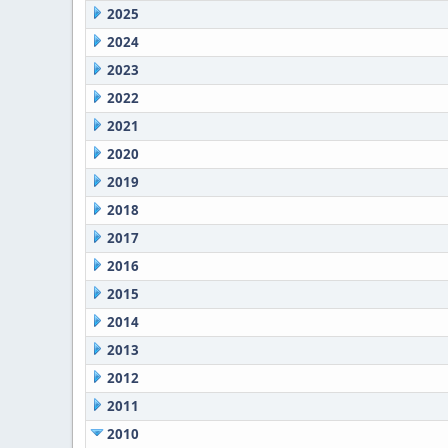
2025
2024
2023
2022
2021
2020
2019
2018
2017
2016
2015
2014
2013
2012
2011
2010