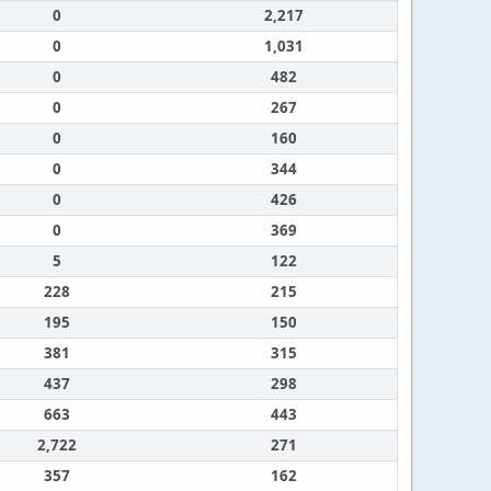
0
2,217
0
1,031
0
482
0
267
0
160
0
344
0
426
0
369
5
122
228
215
195
150
381
315
437
298
663
443
2,722
271
357
162