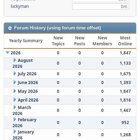
luckyman
0m
Forum History (using forum time offset)
New
New
New
Most
Yearly Summary
Topics
Posts
Members
Online
2026
0
0
0
1,847
August
0
0
0
1,133
2026
July 2026
0
0
0
1,675
June 2026
0
0
0
1,393
May 2026
0
0
0
1,847
April 2026
0
0
0
1,816
March
0
0
0
1,467
2026
February
0
0
0
952
2026
January
0
0
0
1,268
2026