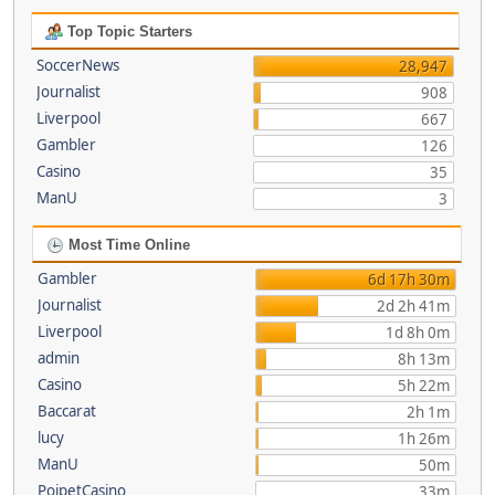
Top Topic Starters
SoccerNews
28,947
Journalist
908
Liverpool
667
Gambler
126
Casino
35
ManU
3
Most Time Online
Gambler
6d 17h 30m
Journalist
2d 2h 41m
Liverpool
1d 8h 0m
admin
8h 13m
Casino
5h 22m
Baccarat
2h 1m
lucy
1h 26m
ManU
50m
PoipetCasino
33m