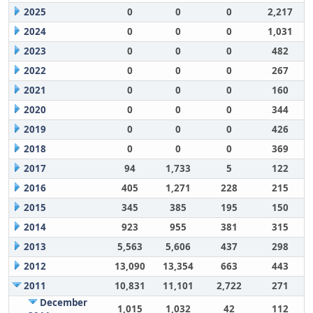
2025
0
0
0
2,217
2024
0
0
0
1,031
2023
0
0
0
482
2022
0
0
0
267
2021
0
0
0
160
2020
0
0
0
344
2019
0
0
0
426
2018
0
0
0
369
2017
94
1,733
5
122
2016
405
1,271
228
215
2015
345
385
195
150
2014
923
955
381
315
2013
5,563
5,606
437
298
2012
13,090
13,354
663
443
2011
10,831
11,101
2,722
271
December
1,015
1,032
42
112