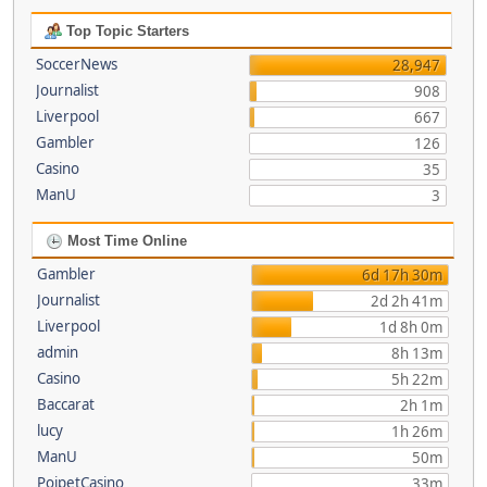
Top Topic Starters
SoccerNews
28,947
Journalist
908
Liverpool
667
Gambler
126
Casino
35
ManU
3
Most Time Online
Gambler
6d 17h 30m
Journalist
2d 2h 41m
Liverpool
1d 8h 0m
admin
8h 13m
Casino
5h 22m
Baccarat
2h 1m
lucy
1h 26m
ManU
50m
PoipetCasino
33m