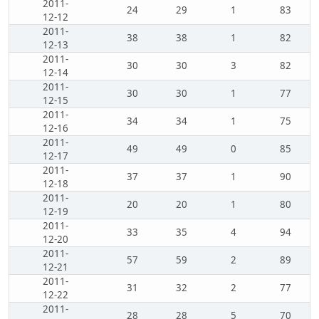
2011-
24
29
1
83
12-12
2011-
38
38
1
82
12-13
2011-
30
30
3
82
12-14
2011-
30
30
1
77
12-15
2011-
34
34
1
75
12-16
2011-
49
49
0
85
12-17
2011-
37
37
1
90
12-18
2011-
20
20
1
80
12-19
2011-
33
35
4
94
12-20
2011-
57
59
2
89
12-21
2011-
31
32
2
77
12-22
2011-
28
28
5
70