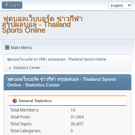
Log in
ฟุตบอลเว็บบอร์ด ข่าวกีฬา
สรุปผลบอล - Thailand
Sports Online
Main Menu
ฟุตบอลเว็บบอร์ด ข่าวกีฬา สรุปผลบอล - Thailand Sports Online
Statistics Center
►
ฟุตบอลเว็บบอร์ด ข่าวกีฬา สรุปผลบอล - Thailand Sports
Online - Statistics Center
General Statistics
Total Members:
10
Total Posts:
31,064
Total Topics:
30,807
Total Categories:
5