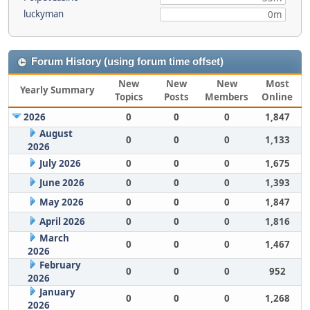
luckyman
0m
Forum History (using forum time offset)
New
New
New
Most
Yearly Summary
Topics
Posts
Members
Online
2026
0
0
0
1,847
August
0
0
0
1,133
2026
July 2026
0
0
0
1,675
June 2026
0
0
0
1,393
May 2026
0
0
0
1,847
April 2026
0
0
0
1,816
March
0
0
0
1,467
2026
February
0
0
0
952
2026
January
0
0
0
1,268
2026