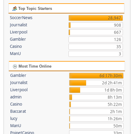
Top Topic Starters
SoccerNews
28,947
Journalist
908
Liverpool
667
Gambler
126
Casino
35
ManU
3
Most Time Online
Gambler
6d 17h 30m
Journalist
2d 2h 41m
Liverpool
1d 8h 0m
admin
8h 13m
Casino
5h 22m
Baccarat
2h 1m
lucy
1h 26m
ManU
50m
PoipetCasino
33m