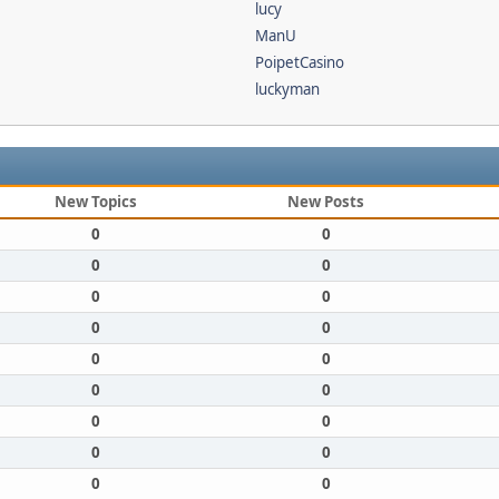
lucy
ManU
PoipetCasino
luckyman
New Topics
New Posts
0
0
0
0
0
0
0
0
0
0
0
0
0
0
0
0
0
0