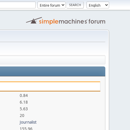
0.84
6.18
5.63
20
Journalist
155.96