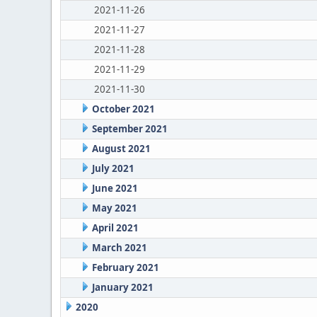
2021-11-26
2021-11-27
2021-11-28
2021-11-29
2021-11-30
October 2021
September 2021
August 2021
July 2021
June 2021
May 2021
April 2021
March 2021
February 2021
January 2021
2020