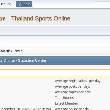
s Online
.
Log in
ล - Thailand Sports Online
Statistics Center
s Online - Statistics Center
Average registrations per day:
Average posts per day:
Average topics per day:
Total Boards:
Latest Member:
 December 10, 2025, 04:50:28 PM
Average online per day: