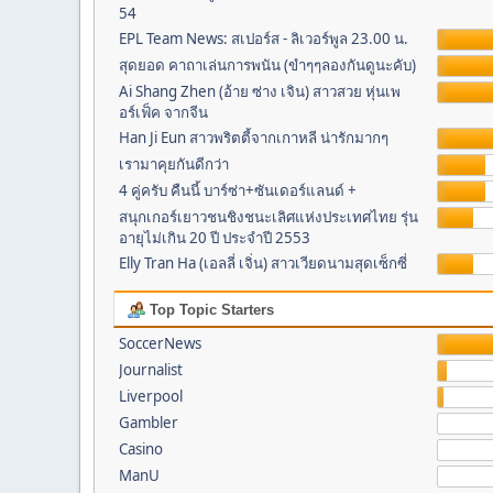
54
EPL Team News: สเปอร์ส - ลิเวอร์พูล 23.00 น.
สุดยอด คาถาเล่นการพนัน (ขำๆๆลองกันดูนะคับ)
Ai Shang Zhen (อ้าย ซ่าง เจิน) สาวสวย หุ่นเพ
อร์เฟ็ค จากจีน
Han Ji Eun สาวพริตตี้จากเกาหลี น่ารักมากๆ
เรามาคุยกันดีกว่า
4 คู่ครับ คืนนี้ บาร์ซ่า+ซันเดอร์แลนด์ +
สนุกเกอร์เยาวชนชิงชนะเลิศแห่งประเทศไทย รุ่น
อายุไม่เกิน 20 ปี ประจำปี 2553
Elly Tran Ha (เอลลี่ เจิ่น) สาวเวียดนามสุดเซ็กซี่
Top Topic Starters
SoccerNews
Journalist
Liverpool
Gambler
Casino
ManU