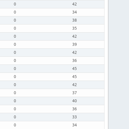
0
42
0
34
0
38
0
35
0
42
0
39
0
42
0
36
0
45
0
45
0
42
0
37
0
40
0
36
0
33
0
34