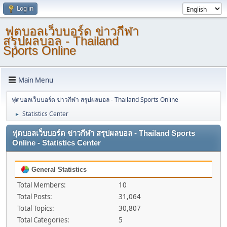
Log in
ฟุตบอลเว็บบอร์ด ข่าวกีฬา
สรุปผลบอล - Thailand
Sports Online
Main Menu
ฟุตบอลเว็บบอร์ด ข่าวกีฬา สรุปผลบอล - Thailand Sports Online
Statistics Center
►
ฟุตบอลเว็บบอร์ด ข่าวกีฬา สรุปผลบอล - Thailand Sports
Online - Statistics Center
General Statistics
Total Members:
10
Total Posts:
31,064
Total Topics:
30,807
Total Categories:
5