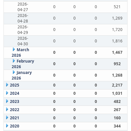
2026-
0
0
0
521
04-27
2026-
0
0
0
1,269
04-28
2026-
0
0
0
1,720
04-29
2026-
0
0
0
1,816
04-30
March
0
0
0
1,467
2026
February
0
0
0
952
2026
January
0
0
0
1,268
2026
2025
0
0
0
2,217
2024
0
0
0
1,031
2023
0
0
0
482
2022
0
0
0
267
2021
0
0
0
160
2020
0
0
0
344