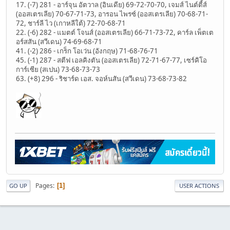
17. (-7) 281 - อาร์จุน อัตวาล (อินเดีย) 69-72-70-70, เจมส์ ไนต์ตี้ส์
(ออสเตรเลีย) 70-67-71-73, อารอน ไพรซ์ (ออสเตรเลีย) 70-68-71-
72, ชาร์ลี ไว (เกาหลีใต้) 72-70-68-71
22. (-6) 282 - แมตต์ โจนส์ (ออสเตรเลีย) 66-71-73-72, คาร์ล เพ็ตเต
อร์สสัน (สวีเดน) 74-69-68-71
41. (-2) 286 - เกร็ก โอเว่น (อังกฤษ) 71-68-76-71
45. (-1) 287 - สตีฟ เอลคิงตัน (ออสเตรเลีย) 72-71-67-77, เซร์คิโอ
การ์เซีย (สเปน) 73-68-73-73
63. (+8) 296 - ริชาร์ด เอส. จอห์นสัน (สวีเดน) 73-68-73-82
Pages
1
GO UP
USER ACTIONS