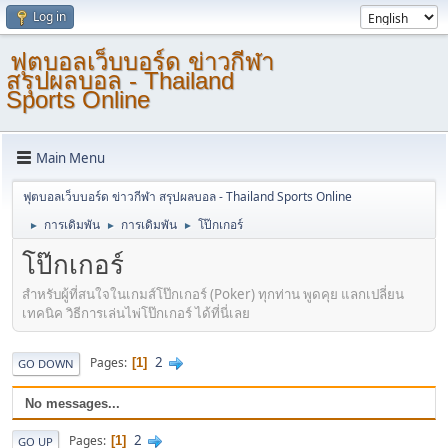
Log in
ฟุตบอลเว็บบอร์ด ข่าวกีฬา
สรุปผลบอล - Thailand
Sports Online
Main Menu
ฟุตบอลเว็บบอร์ด ข่าวกีฬา สรุปผลบอล - Thailand Sports Online
การเดิมพัน
การเดิมพัน
โป๊กเกอร์
►
►
►
โป๊กเกอร์
สำหรับผู้ที่สนใจในเกมส์โป๊กเกอร์ (Poker) ทุกท่าน พูดคุย แลกเปลี่ยน
เทคนิค วิธีการเล่นไพ่โป๊กเกอร์ ได้ที่นี่เลย
2
Pages
1
GO DOWN
No messages...
2
Pages
1
GO UP