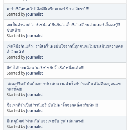
มาร์กซิอัลหลบไป! สื่อตีผีเตรียมเบอร์ 9 รอ 'อิบรา' !!!
Started by
Journalist
จะเป็นตำนาน! 'อาร์เซน่อล' ยืนยัน 'อเล็กซิส' เปลี่ยนสวมเบอร์เจ็ดลงบู๊ซี
ซั่นหน้า!!
Started by
Journalist
เห็นฝีมือกันแล้ว! 'รานิเอรี่' เผยมั่นใจจากนี้ทุกคนจะไม่ประเมินผลงานตน
ต่ำอีกแล้ว!
Started by
Journalist
ผีทำได้! บุกเฉือน 'นอริช' ขยับจี้ 'เรือ' หนึ่งแต้ม!!!
Started by
Journalist
'สเตอร์ริดจ์' ยันต้องการประสบความสำเร็จกับ 'หงส์' แต่ไม่คิดอยู่จนแข
วนสตั๊ด!!!
Started by
Journalist
ซื้อเท่าที่จำเป็น! 'รานิเอรี่' ยันไม่พาจิ้กจอกคลั่งเสริมทัพ!!!
Started by
Journalist
มีเหตุมีผล! 'ฟาน กัล' แจงเหตุจับ 'รูน' เล่นกลาง!!!
Started by
Journalist