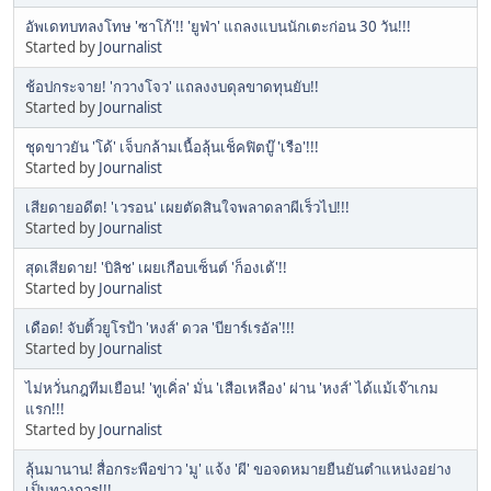
อัพเดทบทลงโทษ 'ซาโก้'!! 'ยูฟ่า' แถลงแบนนักเตะก่อน 30 วัน!!!
Started by
Journalist
ช้อปกระจาย! 'กวางโจว' แถลงงบดุลขาดทุนยับ!!
Started by
Journalist
ชุดขาวยัน 'โด้' เจ็บกล้ามเนื้อลุ้นเช็คฟิตบู๊ 'เรือ'!!!
Started by
Journalist
เสียดายอดีต! 'เวรอน' เผยตัดสินใจพลาดลาผีเร็วไป!!!
Started by
Journalist
สุดเสียดาย! 'บิลิช' เผยเกือบเซ็นต์ 'ก็องเต้'!!
Started by
Journalist
เดือด! จับติ้วยูโรป้า 'หงส์' ดวล 'บียาร์เรอัล'!!!
Started by
Journalist
ไม่หวั่นกฎทีมเยือน! 'ทูเคิ่ล' มั่น 'เสือเหลือง' ผ่าน 'หงส์' ได้แม้เจ๊าเกม
แรก!!!
Started by
Journalist
ลุ้นมานาน! สื่อกระพือข่าว 'มู' แจ้ง 'ผี' ขอจดหมายยืนยันตำแหน่งอย่าง
เป็นทางการ!!!