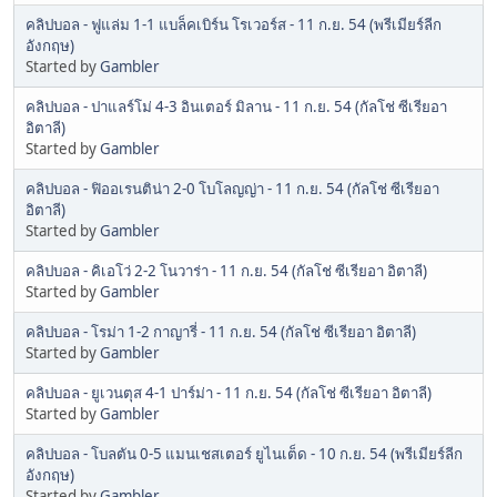
คลิปบอล - ฟูแล่ม 1-1 แบล็คเบิร์น โรเวอร์ส - 11 ก.ย. 54 (พรีเมียร์ลีก
อังกฤษ)
Started by
Gambler
คลิปบอล - ปาแลร์โม่ 4-3 อินเตอร์ มิลาน - 11 ก.ย. 54 (กัลโช่ ซีเรียอา
อิตาลี)
Started by
Gambler
คลิปบอล - ฟิออเรนติน่า 2-0 โบโลญญ่า - 11 ก.ย. 54 (กัลโช่ ซีเรียอา
อิตาลี)
Started by
Gambler
คลิปบอล - คิเอโว่ 2-2 โนวาร่า - 11 ก.ย. 54 (กัลโช่ ซีเรียอา อิตาลี)
Started by
Gambler
คลิปบอล - โรม่า 1-2 กาญารี่ - 11 ก.ย. 54 (กัลโช่ ซีเรียอา อิตาลี)
Started by
Gambler
คลิปบอล - ยูเวนตุส 4-1 ปาร์ม่า - 11 ก.ย. 54 (กัลโช่ ซีเรียอา อิตาลี)
Started by
Gambler
คลิปบอล - โบลตัน 0-5 แมนเชสเตอร์ ยูไนเต็ด - 10 ก.ย. 54 (พรีเมียร์ลีก
อังกฤษ)
Started by
Gambler