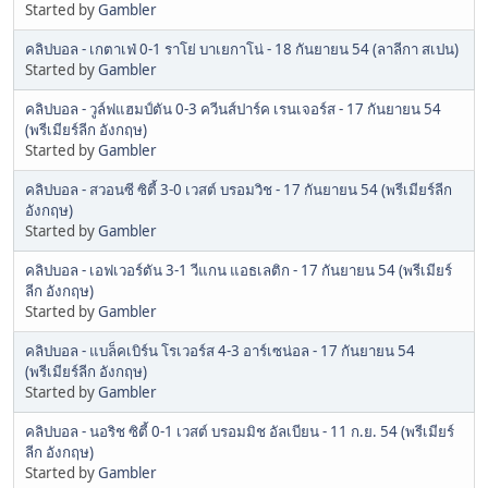
Started by
Gambler
คลิปบอล - เกตาเฟ่ 0-1 ราโย่ บาเยกาโน่ - 18 กันยายน 54 (ลาลีกา สเปน)
Started by
Gambler
คลิปบอล - วูล์ฟแฮมป์ตัน 0-3 ควีนส์ปาร์ค เรนเจอร์ส - 17 กันยายน 54
(พรีเมียร์ลีก อังกฤษ)
Started by
Gambler
คลิปบอล - สวอนซี ซิตี้ 3-0 เวสต์ บรอมวิช - 17 กันยายน 54 (พรีเมียร์ลีก
อังกฤษ)
Started by
Gambler
คลิปบอล - เอฟเวอร์ตัน 3-1 วีแกน แอธเลติก - 17 กันยายน 54 (พรีเมียร์
ลีก อังกฤษ)
Started by
Gambler
คลิปบอล - แบล็คเบิร์น โรเวอร์ส 4-3 อาร์เซน่อล - 17 กันยายน 54
(พรีเมียร์ลีก อังกฤษ)
Started by
Gambler
คลิปบอล - นอริช ซิตี้ 0-1 เวสต์ บรอมมิช อัลเบียน - 11 ก.ย. 54 (พรีเมียร์
ลีก อังกฤษ)
Started by
Gambler