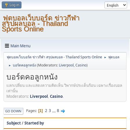
Log in
ฟุตบอลเว็บบอร์ด ข่าวกีฬา
สรุปผลบอล - Thailand
Sports Online
Main Menu
ฟุตบอลเว็บบอร์ด ข่าวกีฬา สรุปผลบอล - Thailand Sports Online
ฟุตบอล
►
บอร์ดคอลูกหนัง
(Moderators:
Liverpool
,
Casino
)
►
บอร์ดคอลูกหนัง
แลกเปลี่ยน และแสดงความคิดเห็น วิพากษ์ประเด็นร้อน เฉพาะเรื่องบอล
เท่านั้น
Moderators:
Liverpool
,
Casino
.
2
3
...
8
Pages
1
GO DOWN
Subject
/
Started by