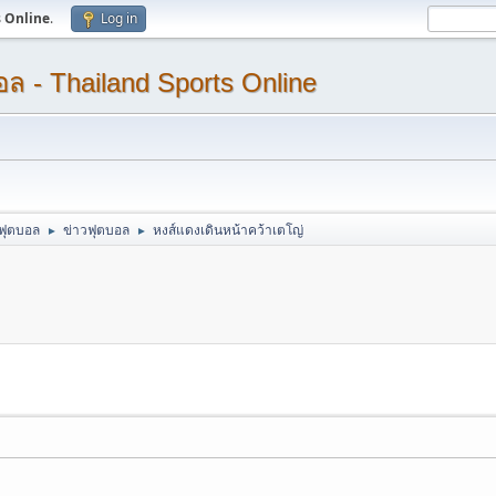
s Online
.
Log in
ล - Thailand Sports Online
ฟุตบอล
ข่าวฟุตบอล
หงส์แดงเดินหน้าคว้าเตโญ่
►
►