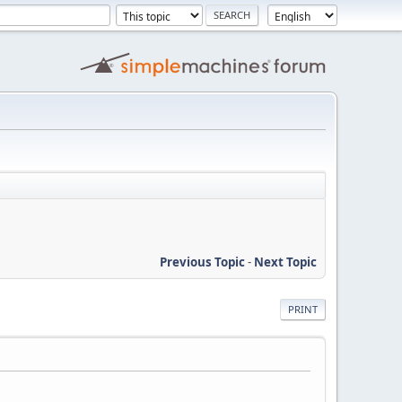
Previous Topic
-
Next Topic
PRINT