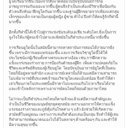
ยูโดเริ่มมากขึ้น เนื่องจากสิ่งแวดล้อมในปัจจุบันนั้นมีการก่อ
อาชญากรรมกันเยอะมากขึ้น ผู้คนจึงจำเป็นจะต้องมีวิชาเพื่อป้องกัน
ตัว คนจึงหันมาฝึกยูโดกันมากขึ้น และฐานผู้ฝึกขยายจากเพียงแค่กลุ่ม
เล็กๆของเด็ก กลายเป็นกลุ่มผู้หญิง ผู้ชาย ทั่วไป จึงทำให้คนรู้จักกีฬานี้
มากขึ้น
อีกทั้งกีฬานี้ได้เข้าไปสู่การแข่งขันระดับเอเชีย ระดับโลก ยิ่งเป็นการ
จูงใจให้แก่ผู้คนเข้าไปหาและพิสมัยในกีฬาประเภทนี้มากยิ่งขึ้น
การเรียนยูโดนั้นในสมัยนี้สามารถหาสถาบันการสอนได้ง่ายมากยิ่ง
ขึ้น เพราะมีการเผยแพร่เยอะขึ้น และการเรียนวิชายูโดนี้ได้ให้
ประโยชน์แก่ผู้เรียนทั้งทางตรงและทางอ้อม เช่น การฝึกความ
แข็งแกร่งของร่างกาย การป้องกันตัวของผู้ฝึก เพิ่มความปลอดภัยใน
ชีวิตและทรัพย์สินของผู้เรียนยูโด โดยปัจจุบันอาจารย์ยูโดที่เป็นคน
ไทยก็มีอยู่หลายสำนัก และอาจารย์เหล่านั้นก็ล้วนแต่มีความสามารถ
ไม่แพ้อาจารย์ที่ประเทศเจ้าของวิชายูโดเลยแม้แต่น้อย จึงทำให้ค่า
เล่าเรียนภายในประเทศนั้นมีราคาไม่แพงจนเกินไป หาเรียนได้ง่าย
และเข้าใจหลักการเพราะอาจารย์คนไทยก็สอนด้วยภาษาไทย
ไม่ว่าจะเป็นกีฬาประเภทไหนก็ตามล้วนแล้วแต่มีความสำคัญและ
จำเป็นในชีวิตของมนุษย์ทุกยุคทุกสมัย เพราะนอกจากให้ความแข็ง
แรงของร่างกายและภูมิคุ้มกันโรคต่าง ๆ แล้ว ยังช่วยให้เกิดความ
สามัคคีในหมู่คณะ เพราะการเล่นกีฬาต้องเล่นเป็นกลุ่ม จึงทำให้ผู้เล่น
กีฬาสามารถพัฒนาตนเองไปได้ในหลายๆ ด้านพร้อมๆ กัน และทำให้
มีความสุขมากขึ้น