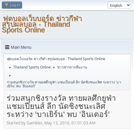
Log in
ฟุตบอลเว็บบอร์ด ข่าวกีฬา
สรุปผลบอล - Thailand
Sports Online
Main Menu
ฟุตบอลเว็บบอร์ด ข่าวกีฬา สรุปผลบอล - Thailand Sports Online
Thailand Sports Online
ข่าวสารจากทีมงาน
►
►
►
ร่วมสนุกชิงรางวัล ทายผลศึกยูฟ่า แชมเปียนส์ ลีก นัดชิงชนะเลิศ ระหว่าง 'บา
เยิร์น' พบ 'อินเตอร์'
ร่วมสนุกชิงรางวัล ทายผลศึกยูฟ่า
แชมเปียนส์ ลีก นัดชิงชนะเลิศ
ระหว่าง 'บาเยิร์น' พบ 'อินเตอร์'
Started by Gambler, May 13, 2010, 01:01:03 AM