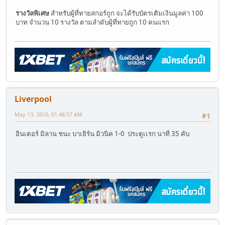
รางวัลพิเศษ
สำหรับผู้ที่ทายสกอร์ถูก จะได้รับบัตรเติมเงินมูลค่า 100
บาท จำนวน 10 รางวัล ตามลำดับผู้ที่ทายถูก 10 คนแรก
Liverpool
May 13, 2010, 01:48:57 AM
#1
อินเตอร์ มิลาน ชนะ บาเยิร์น มิวนิค 1-0 ประตูเเรก นาที 35 คับ