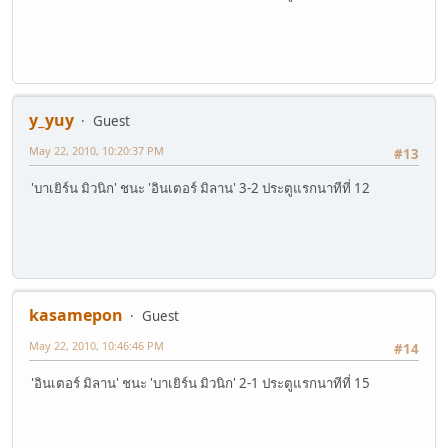
y_yuy
Guest
May 22, 2010, 10:20:37 PM
#13
'บาเยิร์น มิวนิก' ชนะ 'อินเตอร์ มิลาน' 3-2 ประตูแรกนาทีที่ 12
kasamepon
Guest
May 22, 2010, 10:46:46 PM
#14
'อินเตอร์ มิลาน' ชนะ 'บาเยิร์น มิวนิก' 2-1 ประตูแรกนาทีที่ 15