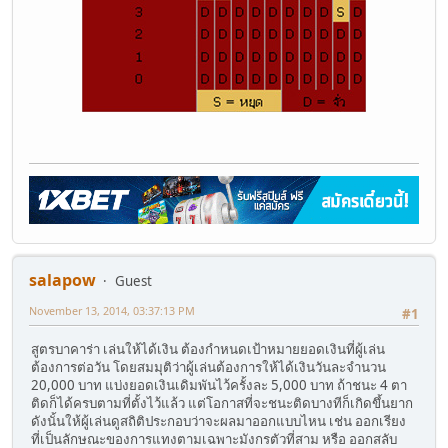
salapow
Guest
November 13, 2014, 03:37:13 PM
#1
สูตรบาคาร่า เล่นให้ได้เงิน ต้องกำหนดเป้าหมายยอดเงินที่ผู้เล่น
ต้องการต่อวัน โดยสมมุติว่าผู้เล่นต้องการให้ได้เงินวันละจำนวน
20,000 บาท แบ่งยอดเงินเดิมพันไว้ครั้งละ 5,000 บาท ถ้าชนะ 4 ตา
ติดก็ได้ครบตามที่ตั้งไว้แล้ว แต่โอกาสที่จะชนะติดบางทีก็เกิดขึ้นยาก
ดังนั้นให้ผู้เล่นดูสถิติประกอบว่าจะผลมาออกแบบไหน เช่น ออกเรียง
ที่เป็นลักษณะของการแทงตามเฉพาะมังกรตัวที่สาม หรือ ออกสลับ