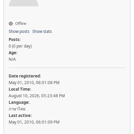
Offline
Show posts
Show stats
Posts:
0 (0 per day)
Age:
N/A
Date registered:
May 01, 2010, 06:01:08 PM
Local Time:
August 10, 2026, 05:23:48 PM
Language:
ภาษาไทย
Last active:
May 01, 2010, 06:01:09 PM