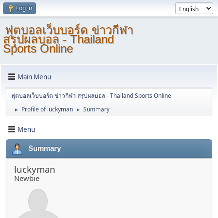
Log in
ฟุตบอลเว็บบอร์ด ข่าวกีฬา
สรุปผลบอล - Thailand
Sports Online
Main Menu
ฟุตบอลเว็บบอร์ด ข่าวกีฬา สรุปผลบอล - Thailand Sports Online
Profile of luckyman
Summary
►
►
Menu
Summary
luckyman
Newbie