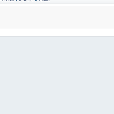
การเดิมพัน
การเดิมพัน
โป๊กเกอร์
►
►