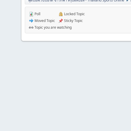
ฟุตบอลเว็บบอร์ด ข่าวกีฬา สรุปผลบอล - Thailand Sports Online
►
Poll
Locked Topic
Moved Topic
Sticky Topic
Topic you are watching