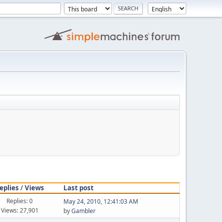
eplies
/
Views
Last post
Replies: 0
May 24, 2010, 12:41:03 AM
Views: 27,901
by
Gambler