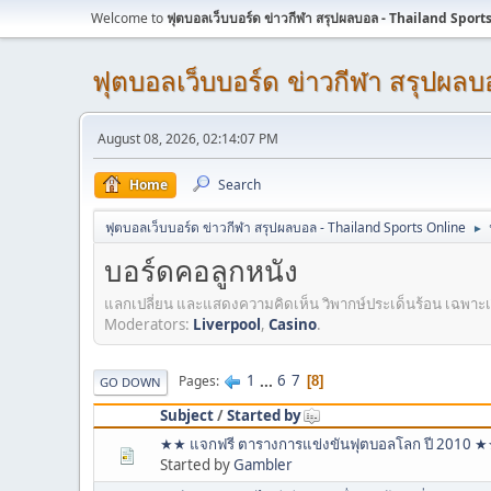
Welcome to
ฟุตบอลเว็บบอร์ด ข่าวกีฬา สรุปผลบอล - Thailand Sport
ฟุตบอลเว็บบอร์ด ข่าวกีฬา สรุปผลบอ
August 08, 2026, 02:14:07 PM
Home
Search
ฟุตบอลเว็บบอร์ด ข่าวกีฬา สรุปผลบอล - Thailand Sports Online
►
บอร์ดคอลูกหนัง
แลกเปลี่ยน และแสดงความคิดเห็น วิพากษ์ประเด็นร้อน เฉพาะเรื
Moderators:
Liverpool
,
Casino
.
1
...
6
7
Pages
8
GO DOWN
Subject
/
Started by
★★ แจกฟรี ตารางการแข่งขันฟุตบอลโลก ปี 2010 
Started by
Gambler