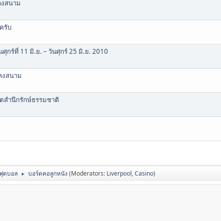
จะลงสนาม
ครับ
ที่ 11 มิ.ย. – วันศุกร์ 25 มิ.ย. 2010
จะลงสนาม
ิตสำนึกรักษ์ธรรมชาติ
ฟุตบอล
บอร์ดคอลูกหนัง
(Moderators:
Liverpool
,
Casino
)
►