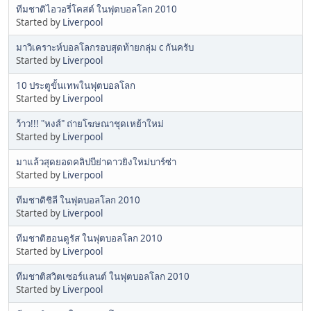
ทีมชาติไอวอรี่โคสต์ ในฟุตบอลโลก 2010
Started by
Liverpool
มาวิเคราะห์บอลโลกรอบสุดท้ายกลุ่ม c กันครับ
Started by
Liverpool
10 ประตูขั้นเทพในฟุตบอลโลก
Started by
Liverpool
ว้าว!!! "หงส์" ถ่ายโฆษณาชุดเหย้าใหม่
Started by
Liverpool
มาแล้วสุดยอดคลิปบีย่าดาวยิงใหม่บาร์ซ่า
Started by
Liverpool
ทีมชาติชิลี ในฟุตบอลโลก 2010
Started by
Liverpool
ทีมชาติฮอนดูรัส ในฟุตบอลโลก 2010
Started by
Liverpool
ทีมชาติสวิตเซอร์แลนต์ ในฟุตบอลโลก 2010
Started by
Liverpool