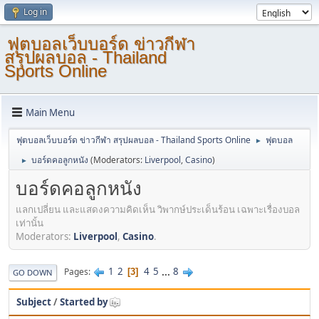
Log in
ฟุตบอลเว็บบอร์ด ข่าวกีฬา
สรุปผลบอล - Thailand
Sports Online
Main Menu
ฟุตบอลเว็บบอร์ด ข่าวกีฬา สรุปผลบอล - Thailand Sports Online
ฟุตบอล
►
บอร์ดคอลูกหนัง
(Moderators:
Liverpool
,
Casino
)
►
บอร์ดคอลูกหนัง
แลกเปลี่ยน และแสดงความคิดเห็น วิพากษ์ประเด็นร้อน เฉพาะเรื่องบอล
เท่านั้น
Moderators:
Liverpool
,
Casino
.
1
2
4
5
...
8
Pages
3
GO DOWN
Subject
/
Started by