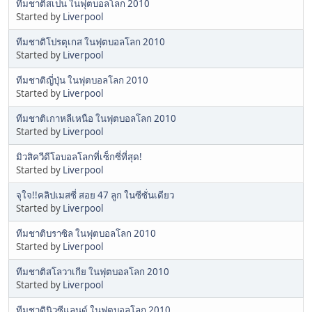
ทีมชาติสเปน ในฟุตบอลโลก 2010
Started by
Liverpool
ทีมชาติโปรตุเกส ในฟุตบอลโลก 2010
Started by
Liverpool
ทีมชาติญี่ปุ่น ในฟุตบอลโลก 2010
Started by
Liverpool
ทีมชาติเกาหลีเหนือ ในฟุตบอลโลก 2010
Started by
Liverpool
มิวสิควีดีโอบอลโลกที่เซ็กซี่ที่สุด!
Started by
Liverpool
จุใจ!!คลิปเมสซี่ สอย 47 ลูก ในซีซั่นเดียว
Started by
Liverpool
ทีมชาติบราซิล ในฟุตบอลโลก 2010
Started by
Liverpool
ทีมชาติสโลวาเกีย ในฟุตบอลโลก 2010
Started by
Liverpool
ทีมชาตินิวซีแลนด์ ในฟุตบอลโลก 2010