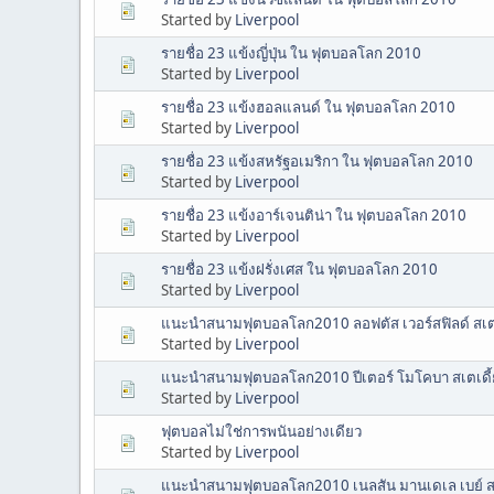
Started by
Liverpool
รายชื่อ 23 แข้งญี่ปุ่น ใน ฟุตบอลโลก 2010
Started by
Liverpool
รายชื่อ 23 แข้งฮอลแลนด์ ใน ฟุตบอลโลก 2010
Started by
Liverpool
รายชื่อ 23 แข้งสหรัฐอเมริกา ใน ฟุตบอลโลก 2010
Started by
Liverpool
รายชื่อ 23 แข้งอาร์เจนติน่า ใน ฟุตบอลโลก 2010
Started by
Liverpool
รายชื่อ 23 แข้งฝรั่งเศส ใน ฟุตบอลโลก 2010
Started by
Liverpool
แนะนำสนามฟุตบอลโลก2010 ลอฟตัส เวอร์สฟิลด์ สเต
Started by
Liverpool
แนะนำสนามฟุตบอลโลก2010 ปีเตอร์ โมโคบา สเตเดี
Started by
Liverpool
ฟุตบอลไม่ใช่การพนันอย่างเดียว
Started by
Liverpool
แนะนำสนามฟุตบอลโลก2010 เนลสัน มานเดเล เบย์ สเ