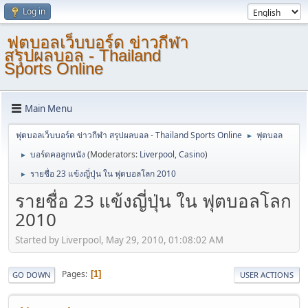
Log in
ฟุตบอลเว็บบอร์ด ข่าวกีฬา
สรุปผลบอล - Thailand
Sports Online
Main Menu
ฟุตบอลเว็บบอร์ด ข่าวกีฬา สรุปผลบอล - Thailand Sports Online
ฟุตบอล
►
บอร์ดคอลูกหนัง
(Moderators:
Liverpool
,
Casino
)
►
รายชื่อ 23 แข้งญี่ปุ่น ใน ฟุตบอลโลก 2010
►
รายชื่อ 23 แข้งญี่ปุ่น ใน ฟุตบอลโลก
2010
Started by Liverpool, May 29, 2010, 01:08:02 AM
Pages
1
GO DOWN
USER ACTIONS