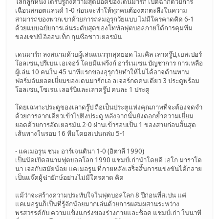
โลกลูกหนังได้รับรู้ถึงความสุดยอดของเดนมาร์ก เปิดฉากด้วยการ
เฉือนสกอตแลนด์ 1-0 ก่อนจะทำให้ทุกคนต้องตกตะลึงในความ
สามารถของพวกเขาด้วยการถล่มอุรุกวัยแบบ ไม่มีใครคาดคิด 6-1
ด้วยแบบฉบับการเล่นระดับสุดของโททัลฟุตบอลภายใต้การคุมทีม
ของเซปป์ อิออนเท็ก กุนซือชาวเยอรมัน
เดนมาร์ก ลงสนามด้วยผู้เล่นแนวรุกสุดยอด ไมเคิล เลาดรู๊ป,เยสเปอร์
โอลเซน,ปรีเบน เอเจอร์ โดยมีแฟร้งก์ อาร์เนเซน บัญชาการ การเหลือ
ผู้เล่น 10 คนใน 45 นาทีแรกของอุรุกวัยทำให้ไม่ได้อาจต้านทาน
ฟอร์มอันยอดเยี่ยมของเดนมาร์กเอ ลเจอร์กดคนเดียว 3 ประตูพร้อม
โอลเซน,โซเรน เลอร์บีและเลาดรู๊ป คนละ 1 ประตู
โดยเฉพาะประตูของเลาดรู๊ป ถือเป็นประตูแห่งคุณภาพที่จะต้องจดจำ
ด้วยการลากเดี่ยวเข้าไปยิงประตู หลังจากนั้นยังตอกย้ำความเยี่ยม
ยอดด้วยการอัดเยอรมัน 2-0 ผ่านเข้ารอบเป็น 1 ของสายก่อนสิ้นสุด
เส้นทางในรอบ 16 ทีมโดยสเปนถล่ม 5-1
- แคเมอรูน ชนะ อาร์เจนตินา 1-0 (อิตาลี 1990)
เป็นนัดเปิดสนามฟุตบอลโลก 1990 แชมป์เก่านำโดยดี เอโก มาราโด
นา เจอกับสมัยน้อย แคเมอรูน ที่ภายหลังเสร็จสิ้นการแข่งขันได้กลาย
เป็นแจ๊คผู้ฆ่ายักษ์อย่างไม่มีใครคาด คิด
แม้ว่าจะสร้างความประทับใจในฟุตบอลโลก 8 ปีก่อนที่สเปน แค่
แคเมอรูนก็เป็นที่รู้จักน้อยมากเล่นด้วยการผสมผสานระหว่าง
พรสวรรค์กับ ความแข็งแกร่งของร่างกายและช็อค แชมป์เก่า ในนาที