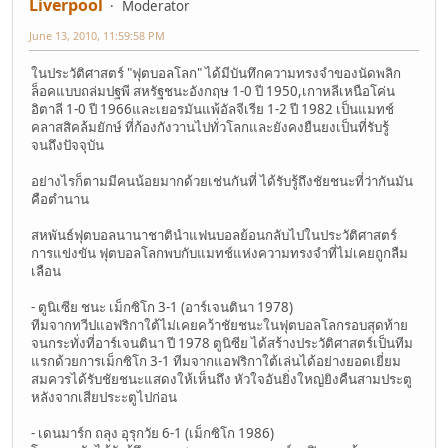
Liverpool
Moderator
June 13, 2010, 11:59:58 PM
ในประวัติศาสตร์ "ฟุตบอลโลก" ได้มีบันทึกความทรงจำของนัดพลิก
ล็อคแบบถล่มปฐพี สหรัฐชนะอังกฤษ 1-0 ปี 1950,เกาหลีเหนือโค่น
อิตาลี 1-0 ปี 1966และเยอรมันแพ้อัลจีเรีย 1-2 ปี 1982 เป็นแมทช์
คลาสสิคล้มยักษ์ ที่ก้องกังวานไปทั่วโลกและยังคงยืนยงเป็นที่รับรู้
จนถึงปัจจุบัน
อย่างไรก็ตามมีคนน้อยมากด้วยเช่นกันที่ ได้รับรู้ถึงชัยชนะที่ว่ากันมัน
คือตำนาน
สหพันธ์ฟุตบอลนานาชาตินำแฟนบอลย้อนกลับไปในประวัติศาสตร์
การแข่งขัน ฟุตบอลโลกพบกับแมทช์แห่งความทรงจำที่ไม่เคยถูกลืม
เลือน
- ตูนิเซีย ชนะ เม็กซิโก 3-1 (อาร์เจนตินา 1978)
ทีมจากทวีปแอฟริกาใต้ไม่เคยคว้าชัยชนะในฟุตบอลโลกรอบสุดท้าย
จนกระทั่งที่อาร์เจนตินา ปี 1978 ตูนิซีย ได้สร้างประวัติศาสตร์เป็นทีม
แรกด้วยการเม็กซิโก 3-1 ทีมจากแอฟริกาใต้เล่นได้อย่างยอดเยี่ยม
สมควรได้รับชัยชนะแสดงให้เห็นถึง หัวใจอันยิ่งใหญ่ยิงคืนสามประตู
หลังจากเสียประะตูไปก่อน
- เดนมาร์ก ถลุง อุรุกวัย 6-1 (เม็กซิโก 1986)