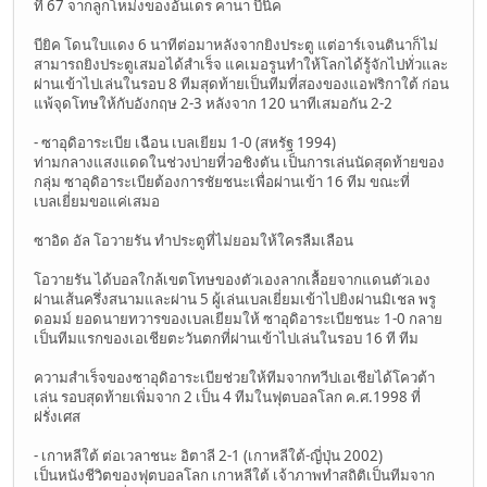
ที่ 67 จากลูกโหม่งของอันเดร คานา บีนิค
บียิค โดนใบแดง 6 นาทีต่อมาหลังจากยิงประตู แต่อาร์เจนตินาก็ไม่
สามารถยิงประตูเสมอได้สำเร็จ แคเมอรูนทำให้โลกได้รู้จักไปทั่วและ
ผ่านเข้าไปเล่นในรอบ 8 ทีมสุดท้ายเป็นทีมที่สองของแอฟริกาใต้ ก่อน
แพ้จุดโทษให้กับอังกฤษ 2-3 หลังจาก 120 นาทีเสมอกัน 2-2
- ซาอุดิอาระเบีย เฉือน เบลเยียม 1-0 (สหรัฐ 1994)
ท่ามกลางแสงแดดในช่วงบ่ายที่วอชิงตัน เป็นการเล่นนัดสุดท้ายของ
กลุ่ม ซาอุดิอาระเบียต้องการชัยชนะเพื่อผ่านเข้า 16 ทีม ขณะที่
เบลเยี่ยมขอแค่เสมอ
ซาอิด อัล โอวายรัน ทำประตูที่ไม่ยอมให้ใครลืมเลือน
โอวายรัน ได้บอลใกล้เขตโทษของตัวเองลากเลื้อยจากแดนตัวเอง
ผ่านเส้นครึ่งสนามและผ่าน 5 ผู้เล่นเบลเยี่ยมเข้าไปยิงผ่านมิเชล พรู
ดอมม์ ยอดนายทวารของเบลเยียมให้ ซาอุดิอาระเบียชนะ 1-0 กลาย
เป็นทีมแรกของเอเชียตะวันตกที่ผ่านเข้าไปเล่นในรอบ 16 ที ทีม
ความสำเร็จของซาอุดิอาระเบียช่วยให้ทีมจากทวีปเอเชียได้โควต้า
เล่น รอบสุดท้ายเพิ่มจาก 2 เป็น 4 ทีมในฟุตบอลโลก ค.ศ.1998 ที่
ฝรั่งเศส
- เกาหลีใต้ ต่อเวลาชนะ อิตาลี 2-1 (เกาหลีใต้-ญี่ปุ่น 2002)
เป็นหนังชีวิตของฟุตบอลโลก เกาหลีใต้ เจ้าภาพทำสถิติเป็นทีมจาก