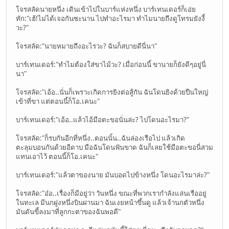
โจรสลัดนายหนึ่ง เดินเข้าไปในบาร์แห่งหนึ่ง บาร์เทนเดอร์ก็เอ่ย
ทัก:"เฮ้!ไม่ได้เจอกันซะนาน ไปทำอะไรมา ทำไมนายถึงดูโทรมยังงี้
วะ?"
โจรสลัด:"นายหมายถึงอะไรวะ? ฉันก็สบายดีนี่นา"
บาร์เทนเดอร์:"ทำไมต้องใส่ขาไม้วะ? เมื่อก่อนนี้ ขานายก็ยังดีๆอยู่นี่
นา"
โจรสลัด:"เอ้อ..นั่นก็เพราะเกิดการยิงต่อสู้กัน ฉันโดนยิงด้วยปืนใหญ่
เข้าที่ขา แต่ตอนนี้ก็โอ.เคนะ"
บาร์เทนเดอร์:"เอ้อ..แล้วไอ้มือตะขอนั่นล่ะ? ไปโดนอะไรมา?"
โจรสลัด:"ก็รบกันอีกที่หนึ่ง..ตอนนั้น..ฉันล่องเรือไป แล้วเกิด
ตะลุมบอนกันด้วยอีดาบ มือฉันโดนฟันขาด ฉันก็เลยใช้มือตะขอนี่สวม
แทนเอาไว้ ตอนนี้ก็โอ.เคนะ"
บาร์เทนเดอร์:"แล้วตาของนาย มันบอดไปข้างหนึ่ง โดนอะไรมาล่ะ?"
โจรสลัด:"อ๋อ..เรื่องก็มีอยู่ว่า วันหนึ่ง ขณะที่พวกเรากำลังแล่นเรืออยู่
ในทะเล มีนกฝูงหนึ่งบินผ่านมา ฉันเงยหน้าขึ้นดู แล้วเจ้านกตัวหนึ่ง
มันดันขี้ลงมาที่ลูกกะตาของฉันพอดี"