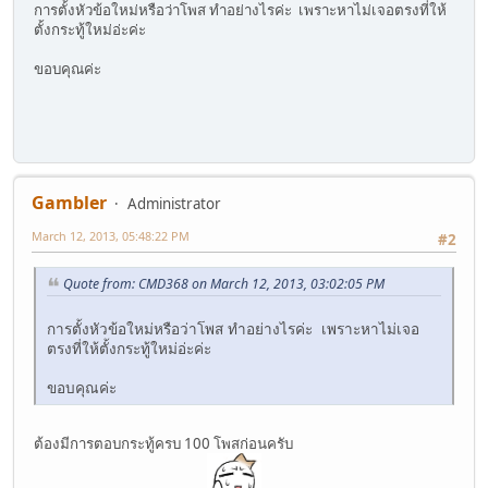
การตั้งหัวข้อใหม่หรือว่าโพส ทำอย่างไรค่ะ
เพราะหาไม่เจอตรงที่ให้
ตั้งกระทู้ใหม่อ่ะค่ะ
ขอบคุณค่ะ
Gambler
Administrator
March 12, 2013, 05:48:22 PM
#2
Quote from: CMD368 on March 12, 2013, 03:02:05 PM
การตั้งหัวข้อใหม่หรือว่าโพส ทำอย่างไรค่ะ
เพราะหาไม่เจอ
ตรงที่ให้ตั้งกระทู้ใหม่อ่ะค่ะ
ขอบคุณค่ะ
ต้องมีการตอบกระทู้ครบ 100 โพสก่อนครับ