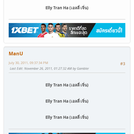
Elly Tran Ha (เอลลี่ เจิ่น)
ManU
July 30, 2011, 09:37:34 PM
#3
Last Edit
: November 26, 2011, 01:27:32 AM by Gambler
Elly Tran Ha (เอลลี่ เจิ่น)
Elly Tran Ha (เอลลี่ เจิ่น)
Elly Tran Ha (เอลลี่ เจิ่น)