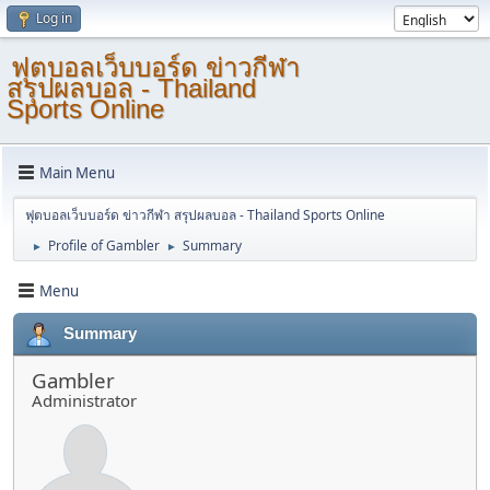
Log in
ฟุตบอลเว็บบอร์ด ข่าวกีฬา
สรุปผลบอล - Thailand
Sports Online
Main Menu
ฟุตบอลเว็บบอร์ด ข่าวกีฬา สรุปผลบอล - Thailand Sports Online
Profile of Gambler
Summary
►
►
Menu
Summary
Gambler
Administrator