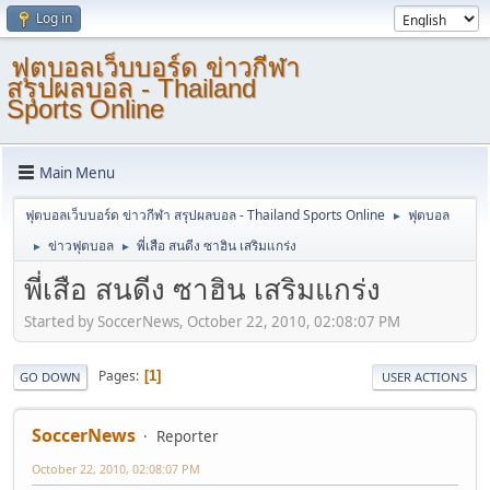
Log in
ฟุตบอลเว็บบอร์ด ข่าวกีฬา
สรุปผลบอล - Thailand
Sports Online
Main Menu
ฟุตบอลเว็บบอร์ด ข่าวกีฬา สรุปผลบอล - Thailand Sports Online
ฟุตบอล
►
ข่าวฟุตบอล
พี่เสือ สนดีง ซาฮิน เสริมแกร่ง
►
►
พี่เสือ สนดีง ซาฮิน เสริมแกร่ง
Started by SoccerNews, October 22, 2010, 02:08:07 PM
Pages
1
GO DOWN
USER ACTIONS
SoccerNews
Reporter
October 22, 2010, 02:08:07 PM