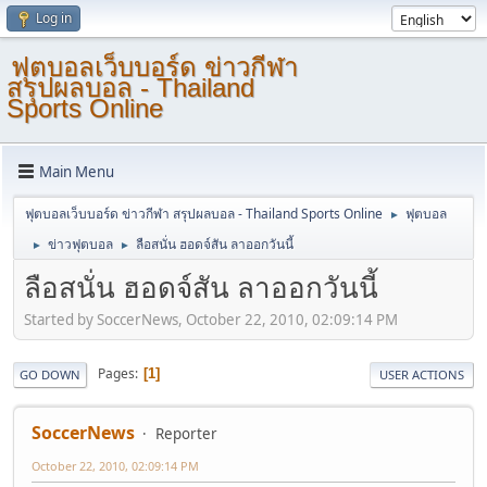
Log in
ฟุตบอลเว็บบอร์ด ข่าวกีฬา
สรุปผลบอล - Thailand
Sports Online
Main Menu
ฟุตบอลเว็บบอร์ด ข่าวกีฬา สรุปผลบอล - Thailand Sports Online
ฟุตบอล
►
ข่าวฟุตบอล
ลือสนั่น ฮอดจ์สัน ลาออกวันนี้
►
►
ลือสนั่น ฮอดจ์สัน ลาออกวันนี้
Started by SoccerNews, October 22, 2010, 02:09:14 PM
Pages
1
GO DOWN
USER ACTIONS
SoccerNews
Reporter
October 22, 2010, 02:09:14 PM