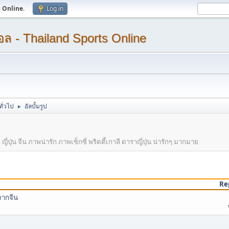
s Online
.
Log in
ล - Thailand Sports Online
ทั่วไป
อัลบั้มรูป
►
่น จีน ภาพน่ารัก ภาพเซ็กซี่ พริตตี้เกาลี ดาราญี่ปุ่น น่ารักๆ มากมาย
Re
 จากจีน