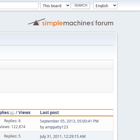
plies
/
Views
Last post
Replies: 8
September 05, 2013, 05:00:41 PM
Views: 122,874
by
amppatty123
Replies: 5
July 31, 2011, 12:29:15 AM