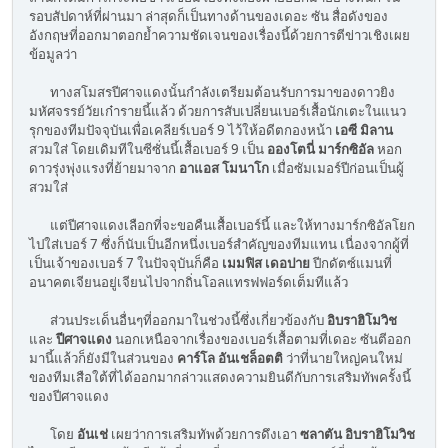
รอบสัปดาห์ที่ผ่านมา ล่าสุดก็เป็นทางด้านของเดอะ ซัน สื่อดังของ
อังกฤษที่ออกมาตอกย้ำความชัดเจนของเรื่องนี้ด้วยการตีข่าวเชิงเผย
ข้อมูลว่า
ทางสโมสรปีศาจแดงนั้นกำลังเตรียมต้อนรับการมาของดาวยิง
มหัศจรรย์วัยเก๋ารายนี้แล้ว ด้วยการสับเปลี่ยนเบอร์เสื้อนักเตะในแนว
รุกของทีมปัจจุบันเพื่อเคลียร์เบอร์ 9 ไว้ให้อดีตกองหน้า
เอซี มิลาน
สวมใส่ โดยเดิมทีในซีซั่นนี้เสื้อเบอร์ 9 เป็น
อองโตนี่ มาร์กซิอัล
หอก
ดาวรุ่งพุ่งแรงที่ย้ายมาจาก
อาแอส โมนาโก
เมื่อซัมเมอร์ปีก่อนเป็นผู้
สวมใส่
แต่ปีศาจแดงเลือกที่จะขอคืนเสื้อเบอร์นี้ และให้ทางมาร์กซิอัลโยก
ไปใส่เบอร์ 7 ซึ่งก็นับเป็นอีกหนึ่งเบอร์สำคัญของทีมแทน เนื่องจากผู้ที่
เป็นเจ้าของเบอร์ 7 ในปัจจุบันก็คือ
เมมฟิส เดอปาย
ปีกดัตซ์แมนที่
อนาคตเจียนอยู่เจียนไปจากถิ่นโอลแทรฟฟอร์ดเต็มทีแล้ว
ส่วนประเด็นอื่นๆที่ออกมาในช่วงนี้ซึ่งเกี่ยวข้องกับ
อิบราฮิโมวิช
และ
ปีศาจแดง
นอกเหนือจากเรื่องของเบอร์เสื้อตามที่เดอะ ซันตีออก
มานี้แล้วก็ยังมีในส่วนของ
คาร์โล อันเชล็อตติ
ว่าที่นายใหญ่คนใหม่
ของทีมเสือใต้ที่ได้ออกมากล่าวแสดงความยินดีกับการเสริมทัพครั้งนี้
ของปีศาจแดง
โดย
อันเช่
เผยว่าการเสริมทัพด้วยการดึงเอา
ซลาตัน อิบราฮิโมวิช