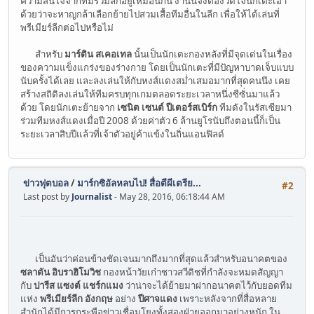
ความสนใจจากทีมร่วมลีกอยู่เหมือนกัน งานนี้จึงต้องวัดใจนักเตะเอา
ด้วยว่าจะหาญกล้าเลือกย้ายไปสวมเสื้อทีมอื่นในลีก เพื่อให้ได้เล่นที่
พรีเมียร์ลีกต่อไปหรือไม่
สำหรับ
มาร์ติน สเคอเทล
นั้นเป็นนักเตะกองหลังที่มีจุดเด่นในเรื่อง
ของความแข็งแกร่งของร่างกาย โดยเป็นนักเตะที่มีปัญหาบาดเจ็บแบบ
นับครั้งได้เลย และลงเล่นให้กับหงส์แดงสม่ำเสมอมากที่สุดคนนึง เคย
สร้างสถิติลงเล่นให้ทีมครบทุกเกมตลอดระยะเวลาหนึ่งซีซั่นมาแล้ว
ด้วย โดยนักเตะย้ายจาก
เซนิต เซนต์ ปีเตอร์สเบิร์ก
ทีมดังในรัสเซียมา
ร่วมทีมหงส์แดงเมื่อปี 2008 ด้วยค่าตัว 6 ล้านยูโรนับถึงตอนนี้ก็เป็น
ระยะเวลาสิบปีแล้วที่เจ้าตัวอยู่ค้าแข้งในถิ่นแอนฟิลด์
ข่าวฟุตบอล
/
มาร์กซิอัลหลบไป! สื่อตีผีเตรีย...
#2
Last post by
Journalist
- May 28, 2016, 06:18:44 AM
เป็นอันว่าค่อนข้างชัดเจนมากถึงมากที่สุดแล้วสำหรับอนาคตของ
ซลาตัน อิบราฮิโมวิช
กองหน้าวัยเก๋าชาวสวีดิชที่กำลังจะหมดสัญญา
กับ
ปารีส แซงต์ แชร์กแมง
ว่าน่าจะได้ย้ายมาฝากอนาคตไว้กับยอดทีม
แห่ง
พรีเมียร์ลีก อังกฤษ
อย่าง
ปีศาจแดง
เพราะหลังจากที่สื่อหลาย
สำนักได้มีการกระพือข่าวเชื่อมโยงทั้งสองฝ่ายออกมาอย่างหนัก ใน