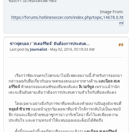
ของเรา ไม่ใช่นักเตะสตาร์ดัง"
Image From:
https://forums.hotlinesoccer.com/index.php/topic,14678.0.ht
ml
ข่าวฟุตบอล
/
'สเตอร์ริดจ์' ยันต้องการประสบค...
#9
Last post by
Journalist
- May 02, 2016, 05:19:33 AM
เรียกว่าชัดเจนตรงไปตรงมาไม่มีเฟคเลยงานนี้ สำหรับการออกมา
กล่าวเผยกับสื่อเกี่ยวกับอนาคตของตนเองจากทางด้าน
แดเนียล สเต
อร์ริดจ์
หัวหอกจอมแดนซ์ของทีมหงส์แดง
ลิเวอร์พูล
เพราะแม้ว่านัก
เตะจะยืนยันตามเดิมว่าต้องการประสบความสำเร็จกับทีมหงส์แดง
โดยเฉพาะอย่างยิ่งกับการพาทีมหงส์แดงทำผลงานบินสูงดังเช่นที่
หลุยส์ ซัวเรซ
กองหน้าอุรุกวัยเคยพาทีมเข้าใกล้การกลับไปเป็นแชมป์
ลีก ก่อนจะเลือกย้ายซบอาซูกราน่า บาร์เซโลน่า ทิ้งไว้แต่เพียงความ
ประทับใจ และความทรงจำให้แฟนบอลเดอะค็อปได้คิดถึง
ทั้งนี้ก่อนหน้านี้เคยมีข่าวลือออกมาแล้วว่า
แดเนียล สเตอร์ริดจ์