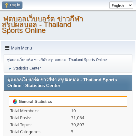
Log in
ฟุตบอลเว็บบอร์ด ข่าวกีฬา
สรุปผลบอล - Thailand
Sports Online
Main Menu
ฟุตบอลเว็บบอร์ด ข่าวกีฬา สรุปผลบอล - Thailand Sports Online
Statistics Center
►
ฟุตบอลเว็บบอร์ด ข่าวกีฬา สรุปผลบอล - Thailand Sports
Online - Statistics Center
General Statistics
Total Members:
10
Total Posts:
31,064
Total Topics:
30,807
Total Categories:
5