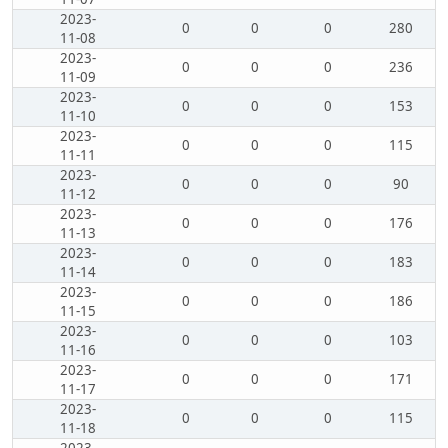
2023-
0
0
0
280
11-08
2023-
0
0
0
236
11-09
2023-
0
0
0
153
11-10
2023-
0
0
0
115
11-11
2023-
0
0
0
90
11-12
2023-
0
0
0
176
11-13
2023-
0
0
0
183
11-14
2023-
0
0
0
186
11-15
2023-
0
0
0
103
11-16
2023-
0
0
0
171
11-17
2023-
0
0
0
115
11-18