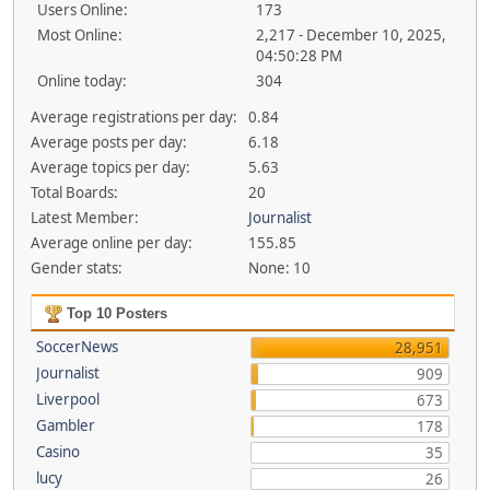
Users Online:
173
Most Online:
2,217 - December 10, 2025,
04:50:28 PM
Online today:
304
Average registrations per day:
0.84
Average posts per day:
6.18
Average topics per day:
5.63
Total Boards:
20
Latest Member:
Journalist
Average online per day:
155.85
Gender stats:
None: 10
Top 10 Posters
SoccerNews
28,951
Journalist
909
Liverpool
673
Gambler
178
Casino
35
lucy
26