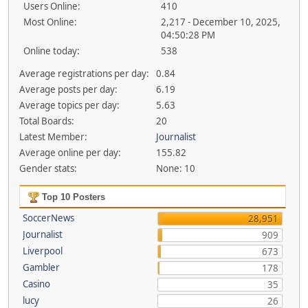
Users Online:
410
Most Online:
2,217 - December 10, 2025,
04:50:28 PM
Online today:
538
Average registrations per day:
0.84
Average posts per day:
6.19
Average topics per day:
5.63
Total Boards:
20
Latest Member:
Journalist
Average online per day:
155.82
Gender stats:
None: 10
Top 10 Posters
SoccerNews
28,951
Journalist
909
Liverpool
673
Gambler
178
Casino
35
lucy
26