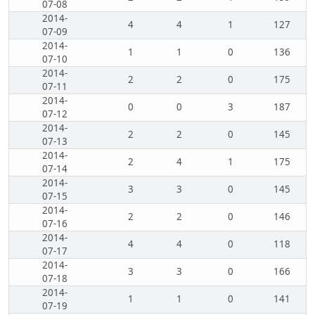
07-08
2014-
4
4
1
127
07-09
2014-
1
1
0
136
07-10
2014-
2
2
0
175
07-11
2014-
0
0
3
187
07-12
2014-
2
2
0
145
07-13
2014-
2
4
1
175
07-14
2014-
3
3
0
145
07-15
2014-
2
2
0
146
07-16
2014-
4
4
0
118
07-17
2014-
3
3
0
166
07-18
2014-
1
1
0
141
07-19