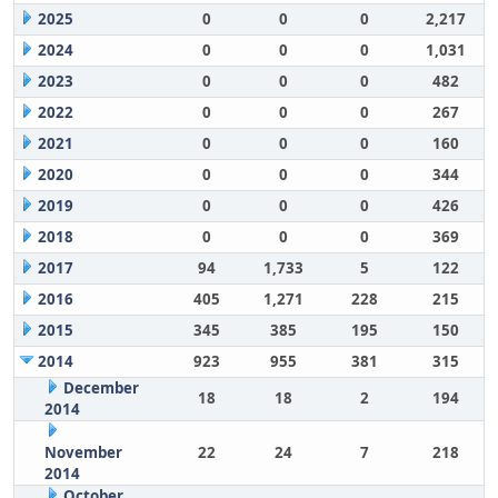
2025
0
0
0
2,217
2024
0
0
0
1,031
2023
0
0
0
482
2022
0
0
0
267
2021
0
0
0
160
2020
0
0
0
344
2019
0
0
0
426
2018
0
0
0
369
2017
94
1,733
5
122
2016
405
1,271
228
215
2015
345
385
195
150
2014
923
955
381
315
December
18
18
2
194
2014
November
22
24
7
218
2014
October