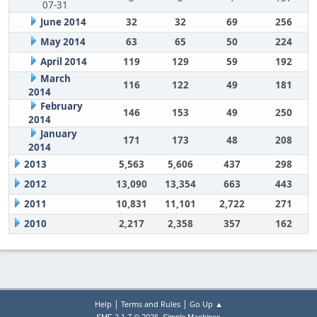
07-31
June 2014
32
32
69
256
May 2014
63
65
50
224
April 2014
119
129
59
192
March
116
122
49
181
2014
February
146
153
49
250
2014
January
171
173
48
208
2014
2013
5,563
5,606
437
298
2012
13,090
13,354
663
443
2011
10,831
11,101
2,722
271
2010
2,217
2,358
357
162
|
|
Help
Terms and Rules
Go Up ▲