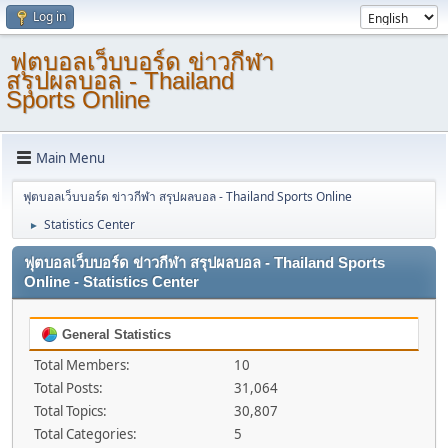
Log in
ฟุตบอลเว็บบอร์ด ข่าวกีฬา
สรุปผลบอล - Thailand
Sports Online
Main Menu
ฟุตบอลเว็บบอร์ด ข่าวกีฬา สรุปผลบอล - Thailand Sports Online
Statistics Center
►
ฟุตบอลเว็บบอร์ด ข่าวกีฬา สรุปผลบอล - Thailand Sports
Online - Statistics Center
General Statistics
Total Members:
10
Total Posts:
31,064
Total Topics:
30,807
Total Categories:
5