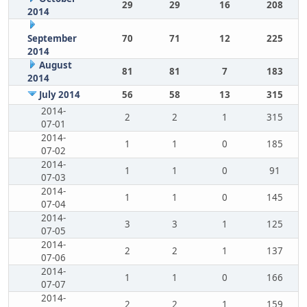
29
29
16
208
2014
September
70
71
12
225
2014
August
81
81
7
183
2014
July 2014
56
58
13
315
2014-
2
2
1
315
07-01
2014-
1
1
0
185
07-02
2014-
1
1
0
91
07-03
2014-
1
1
0
145
07-04
2014-
3
3
1
125
07-05
2014-
2
2
1
137
07-06
2014-
1
1
0
166
07-07
2014-
2
2
1
159