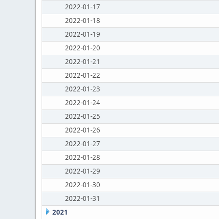
2022-01-17
2022-01-18
2022-01-19
2022-01-20
2022-01-21
2022-01-22
2022-01-23
2022-01-24
2022-01-25
2022-01-26
2022-01-27
2022-01-28
2022-01-29
2022-01-30
2022-01-31
2021