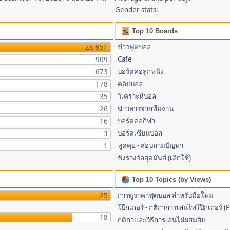
Gender stats:
Top 10 Boards
ข่าวฟุตบอล
28,951
Cafe
909
บอร์ดคอลูกหนัง
673
คลิปบอล
178
วิเคราะห์บอล
35
ข่าวสารจากทีมงาน
26
บอร์ดคอกีฬา
16
บอร์ดเซียนบอล
3
พูดคุย - สอบถามปัญหา
1
ชิงรางวัลสุดมันส์ (เลิกใช้)
Top 10 Topics (by Views)
การดูราคาฟุตบอล สำหรับมือใหม่
25
โป๊กเกอร์ - กติกาการเล่นไพ่โป๊กเกอร์ (
18
กติกาและวิธีการเล่นไผ่ผสมสิบ