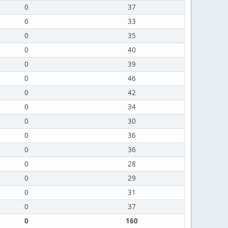
0
37
0
33
0
35
0
40
0
39
0
46
0
42
0
34
0
30
0
36
0
36
0
28
0
29
0
31
0
37
0
160