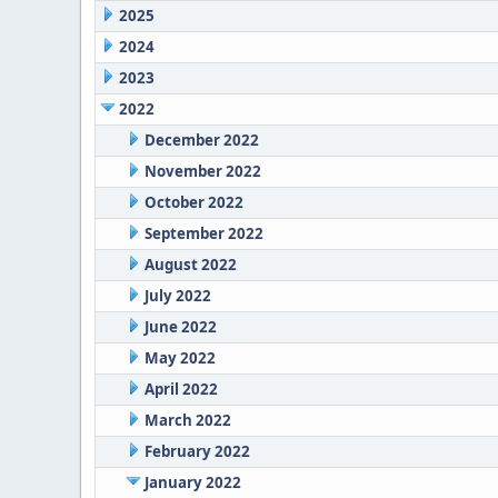
2025
2024
2023
2022
December 2022
November 2022
October 2022
September 2022
August 2022
July 2022
June 2022
May 2022
April 2022
March 2022
February 2022
January 2022