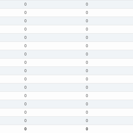
0
0
0
0
0
0
0
0
0
0
0
0
0
0
0
0
0
0
0
0
0
0
0
0
0
0
0
0
0
0
0
0