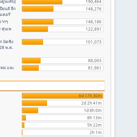
ดูนะคับ)
190,464
ียนส์ ลีก
148,276
นเตอร์'
กมากๆ
148,186
 หุ่นเพ
122,891
ก นัดชิง
101,073
 28 พ.ค.
88,003
อใหม่ และ
81,961
6d 17h 30m
2d 2h 41m
1d 8h 0m
8h 13m
5h 22m
2h 1m