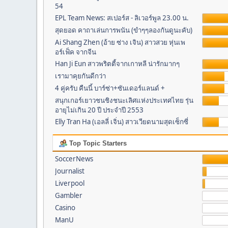
54
EPL Team News: สเปอร์ส - ลิเวอร์พูล 23.00 น.
สุดยอด คาถาเล่นการพนัน (ขำๆๆลองกันดูนะคับ)
Ai Shang Zhen (อ้าย ซ่าง เจิน) สาวสวย หุ่นเพ
อร์เฟ็ค จากจีน
Han Ji Eun สาวพริตตี้จากเกาหลี น่ารักมากๆ
เรามาคุยกันดีกว่า
4 คู่ครับ คืนนี้ บาร์ซ่า+ซันเดอร์แลนด์ +
สนุกเกอร์เยาวชนชิงชนะเลิศแห่งประเทศไทย รุ่น
อายุไม่เกิน 20 ปี ประจำปี 2553
Elly Tran Ha (เอลลี่ เจิ่น) สาวเวียดนามสุดเซ็กซี่
Top Topic Starters
SoccerNews
Journalist
Liverpool
Gambler
Casino
ManU