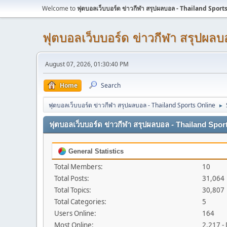
Welcome to
ฟุตบอลเว็บบอร์ด ข่าวกีฬา สรุปผลบอล - Thailand Sport
ฟุตบอลเว็บบอร์ด ข่าวกีฬา สรุปผลบอ
August 07, 2026, 01:30:40 PM
Home
Search
ฟุตบอลเว็บบอร์ด ข่าวกีฬา สรุปผลบอล - Thailand Sports Online
►
ฟุตบอลเว็บบอร์ด ข่าวกีฬา สรุปผลบอล - Thailand Sport
General Statistics
Total Members:
10
Total Posts:
31,064
Total Topics:
30,807
Total Categories:
5
Users Online:
164
Most Online:
2,217 -