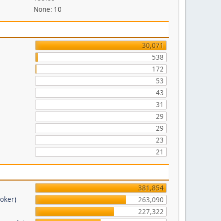
None: 10
30,071
538
172
53
43
31
29
29
23
21
381,854
Poker)
263,090
227,322