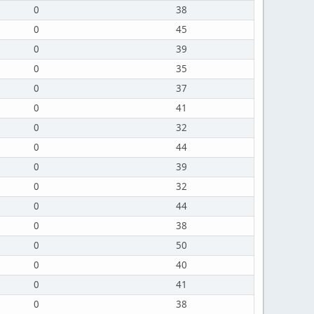
0
38
0
45
0
39
0
35
0
37
0
41
0
32
0
44
0
39
0
32
0
44
0
38
0
50
0
40
0
41
0
38