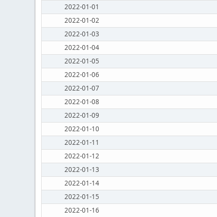
2022-01-01
2022-01-02
2022-01-03
2022-01-04
2022-01-05
2022-01-06
2022-01-07
2022-01-08
2022-01-09
2022-01-10
2022-01-11
2022-01-12
2022-01-13
2022-01-14
2022-01-15
2022-01-16