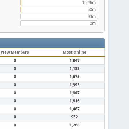
1h 26m
50m
33m
0m
New Members
Most Online
0
1,847
0
1,133
0
1,675
0
1,393
0
1,847
0
1,816
0
1,467
0
952
0
1,268