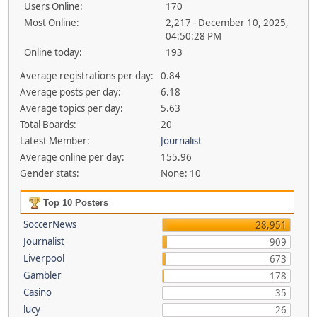
Users Online:
170
Most Online:
2,217 - December 10, 2025,
04:50:28 PM
Online today:
193
Average registrations per day:
0.84
Average posts per day:
6.18
Average topics per day:
5.63
Total Boards:
20
Latest Member:
Journalist
Average online per day:
155.96
Gender stats:
None: 10
Top 10 Posters
SoccerNews
28,951
Journalist
909
Liverpool
673
Gambler
178
Casino
35
lucy
26