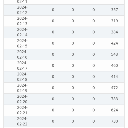
02-11
2024-
0
0
0
357
02-12
2024-
0
0
0
319
02-13
2024-
0
0
0
384
02-14
2024-
0
0
0
424
02-15
2024-
0
0
0
543
02-16
2024-
0
0
0
460
02-17
2024-
0
0
0
414
02-18
2024-
0
0
0
472
02-19
2024-
0
0
0
783
02-20
2024-
0
0
0
624
02-21
2024-
0
0
0
730
02-22