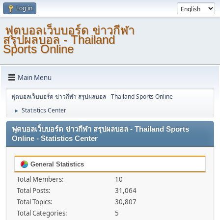
Log in
ฟุตบอลเว็บบอร์ด ข่าวกีฬา
สรุปผลบอล - Thailand
Sports Online
Main Menu
ฟุตบอลเว็บบอร์ด ข่าวกีฬา สรุปผลบอล - Thailand Sports Online
Statistics Center
►
ฟุตบอลเว็บบอร์ด ข่าวกีฬา สรุปผลบอล - Thailand Sports
Online - Statistics Center
General Statistics
Total Members:
10
Total Posts:
31,064
Total Topics:
30,807
Total Categories:
5