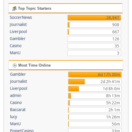
Top Topic Starters
SoccerNews
28,947
Journalist
908
Liverpool
667
Gambler
126
Casino
35
ManU
3
Most Time Online
Gambler
6d 17h 30m
Journalist
2d 2h 41m
Liverpool
1d 8h 0m
admin
8h 13m
Casino
5h 22m
Baccarat
2h 1m
lucy
1h 26m
ManU
50m
PoipetCasino
33m