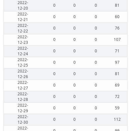
2022-
0
0
0
81
12-20
2022-
0
0
0
60
12-21
2022-
0
0
0
76
12-22
2022-
0
0
0
107
12-23
2022-
0
0
0
71
12-24
2022-
0
0
0
97
12-25
2022-
0
0
0
81
12-26
2022-
0
0
0
69
12-27
2022-
0
0
0
72
12-28
2022-
0
0
0
59
12-29
2022-
0
0
0
112
12-30
2022-
0
0
0
99