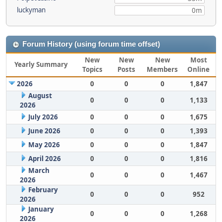
luckyman
0m
Forum History (using forum time offset)
New
New
New
Most
Yearly Summary
Topics
Posts
Members
Online
2026
0
0
0
1,847
August
0
0
0
1,133
2026
July 2026
0
0
0
1,675
June 2026
0
0
0
1,393
May 2026
0
0
0
1,847
April 2026
0
0
0
1,816
March
0
0
0
1,467
2026
February
0
0
0
952
2026
January
0
0
0
1,268
2026