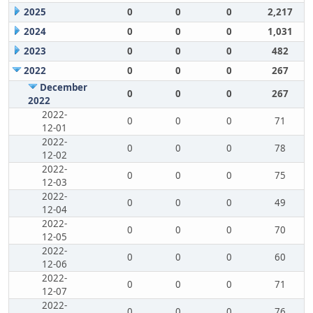
2025
0
0
0
2,217
2024
0
0
0
1,031
2023
0
0
0
482
2022
0
0
0
267
December
0
0
0
267
2022
2022-
0
0
0
71
12-01
2022-
0
0
0
78
12-02
2022-
0
0
0
75
12-03
2022-
0
0
0
49
12-04
2022-
0
0
0
70
12-05
2022-
0
0
0
60
12-06
2022-
0
0
0
71
12-07
2022-
0
0
0
76