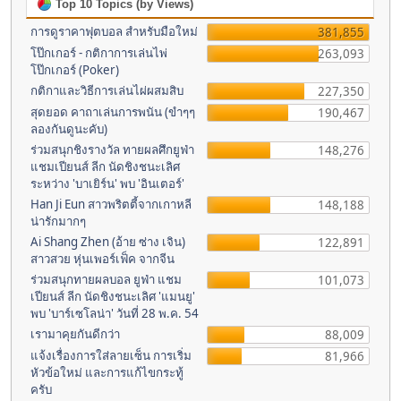
Top 10 Topics (by Views)
การดูราคาฟุตบอล สำหรับมือใหม่
381,855
โป๊กเกอร์ - กติกาการเล่นไพ่
263,093
โป๊กเกอร์ (Poker)
กติกาและวิธีการเล่นไผ่ผสมสิบ
227,350
สุดยอด คาถาเล่นการพนัน (ขำๆๆ
190,467
ลองกันดูนะคับ)
ร่วมสนุกชิงรางวัล ทายผลศึกยูฟ่า
148,276
แชมเปียนส์ ลีก นัดชิงชนะเลิศ
ระหว่าง 'บาเยิร์น' พบ 'อินเตอร์'
Han Ji Eun สาวพริตตี้จากเกาหลี
148,188
น่ารักมากๆ
Ai Shang Zhen (อ้าย ซ่าง เจิน)
122,891
สาวสวย หุ่นเพอร์เฟ็ค จากจีน
ร่วมสนุกทายผลบอล ยูฟ่า แชม
101,073
เปียนส์ ลีก นัดชิงชนะเลิศ 'แมนยู'
พบ 'บาร์เซโลน่า' วันที่ 28 พ.ค. 54
เรามาคุยกันดีกว่า
88,009
แจ้งเรื่องการใส่ลายเซ็น การเริ่ม
81,966
หัวข้อใหม่ และการแก้ไขกระทู้
ครับ