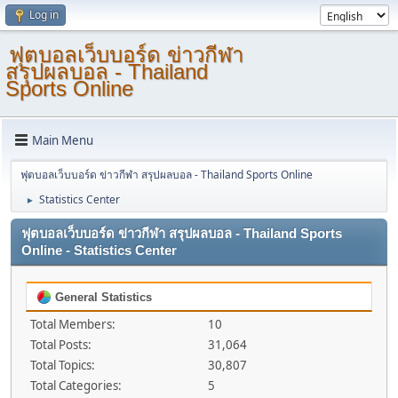
Log in
ฟุตบอลเว็บบอร์ด ข่าวกีฬา
สรุปผลบอล - Thailand
Sports Online
Main Menu
ฟุตบอลเว็บบอร์ด ข่าวกีฬา สรุปผลบอล - Thailand Sports Online
Statistics Center
►
ฟุตบอลเว็บบอร์ด ข่าวกีฬา สรุปผลบอล - Thailand Sports
Online - Statistics Center
General Statistics
Total Members:
10
Total Posts:
31,064
Total Topics:
30,807
Total Categories:
5