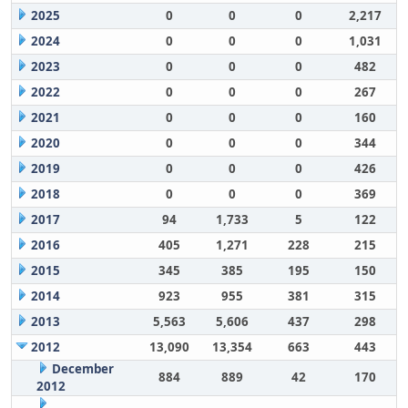
2025
0
0
0
2,217
2024
0
0
0
1,031
2023
0
0
0
482
2022
0
0
0
267
2021
0
0
0
160
2020
0
0
0
344
2019
0
0
0
426
2018
0
0
0
369
2017
94
1,733
5
122
2016
405
1,271
228
215
2015
345
385
195
150
2014
923
955
381
315
2013
5,563
5,606
437
298
2012
13,090
13,354
663
443
December
884
889
42
170
2012