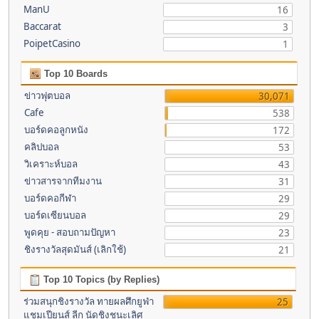
ManU
16
Baccarat
3
PoipetCasino
1
Top 10 Boards
ข่าวฟุตบอล
30,071
Cafe
538
บอร์ดคอลูกหนัง
172
คลิปบอล
53
วิเคราะห์บอล
43
ข่าวสารจากทีมงาน
31
บอร์ดคอกีฬา
29
บอร์ดเซียนบอล
29
พูดคุย - สอบถามปัญหา
23
ชิงรางวัลสุดมันส์ (เลิกใช้)
21
Top 10 Topics (by Replies)
ร่วมสนุกชิงรางวัล ทายผลศึกยูฟ่า
25
แชมเปียนส์ ลีก นัดชิงชนะเลิศ