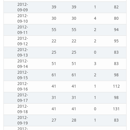
2012-
39
39
1
82
09-09
2012-
30
30
4
80
09-10
2012-
55
55
2
94
09-11
2012-
22
22
2
95
09-12
2012-
25
25
0
83
09-13
2012-
51
51
3
83
09-14
2012-
61
61
2
98
09-15
2012-
41
41
1
112
09-16
2012-
31
31
1
98
09-17
2012-
41
41
0
131
09-18
2012-
27
28
1
83
09-19
2012-