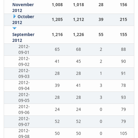
November
1,008
1,018
28
156
2012
October
1,205
1,212
39
215
2012
September
1,216
1,226
55
155
2012
2012-
65
68
2
88
09-01
2012-
41
45
2
90
09-02
2012-
28
28
1
91
09-03
2012-
39
41
3
78
09-04
2012-
28
28
3
93
09-05
2012-
24
24
0
79
09-06
2012-
52
52
0
79
09-07
2012-
50
50
0
105
09-08