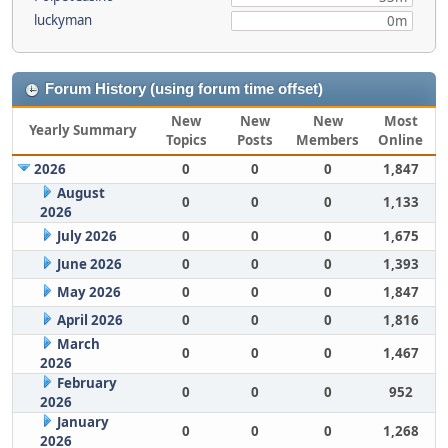
luckyman
0m
Forum History (using forum time offset)
New
New
New
Most
Yearly Summary
Topics
Posts
Members
Online
2026
0
0
0
1,847
August
0
0
0
1,133
2026
July 2026
0
0
0
1,675
June 2026
0
0
0
1,393
May 2026
0
0
0
1,847
April 2026
0
0
0
1,816
March
0
0
0
1,467
2026
February
0
0
0
952
2026
January
0
0
0
1,268
2026