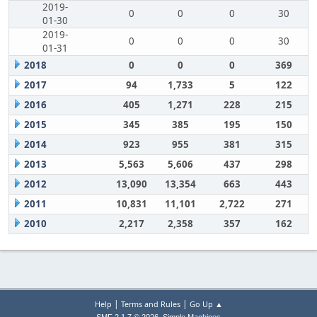
2019-
0
0
0
30
01-30
2019-
0
0
0
30
01-31
2018
0
0
0
369
2017
94
1,733
5
122
2016
405
1,271
228
215
2015
345
385
195
150
2014
923
955
381
315
2013
5,563
5,606
437
298
2012
13,090
13,354
663
443
2011
10,831
11,101
2,722
271
2010
2,217
2,358
357
162
|
|
Help
Terms and Rules
Go Up ▲