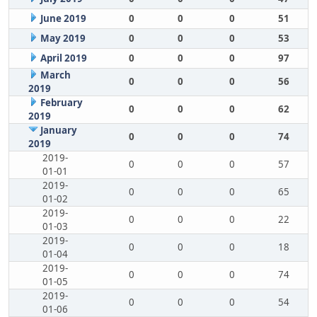
June 2019
0
0
0
51
May 2019
0
0
0
53
April 2019
0
0
0
97
March
0
0
0
56
2019
February
0
0
0
62
2019
January
0
0
0
74
2019
2019-
0
0
0
57
01-01
2019-
0
0
0
65
01-02
2019-
0
0
0
22
01-03
2019-
0
0
0
18
01-04
2019-
0
0
0
74
01-05
2019-
0
0
0
54
01-06