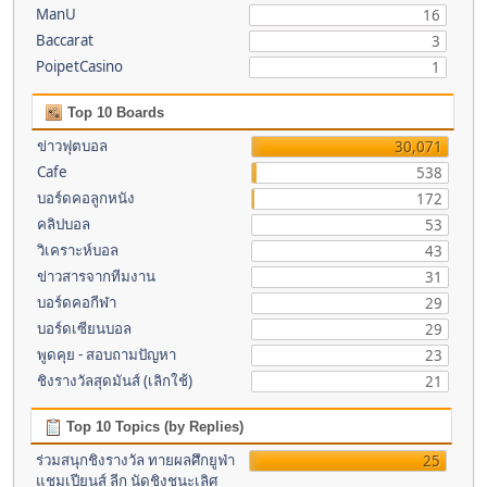
ManU
16
Baccarat
3
PoipetCasino
1
Top 10 Boards
ข่าวฟุตบอล
30,071
Cafe
538
บอร์ดคอลูกหนัง
172
คลิปบอล
53
วิเคราะห์บอล
43
ข่าวสารจากทีมงาน
31
บอร์ดคอกีฬา
29
บอร์ดเซียนบอล
29
พูดคุย - สอบถามปัญหา
23
ชิงรางวัลสุดมันส์ (เลิกใช้)
21
Top 10 Topics (by Replies)
ร่วมสนุกชิงรางวัล ทายผลศึกยูฟ่า
25
แชมเปียนส์ ลีก นัดชิงชนะเลิศ