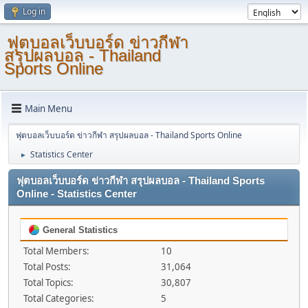
Log in
ฟุตบอลเว็บบอร์ด ข่าวกีฬา
สรุปผลบอล - Thailand
Sports Online
Main Menu
ฟุตบอลเว็บบอร์ด ข่าวกีฬา สรุปผลบอล - Thailand Sports Online
Statistics Center
►
ฟุตบอลเว็บบอร์ด ข่าวกีฬา สรุปผลบอล - Thailand Sports
Online - Statistics Center
General Statistics
Total Members:
10
Total Posts:
31,064
Total Topics:
30,807
Total Categories:
5