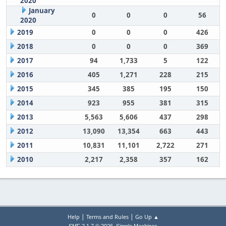
2020
January
0
0
0
56
2020
2019
0
0
0
426
2018
0
0
0
369
2017
94
1,733
5
122
2016
405
1,271
228
215
2015
345
385
195
150
2014
923
955
381
315
2013
5,563
5,606
437
298
2012
13,090
13,354
663
443
2011
10,831
11,101
2,722
271
2010
2,217
2,358
357
162
|
|
Help
Terms and Rules
Go Up ▲