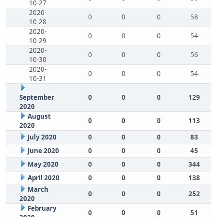
10-27
2020-
0
0
0
58
10-28
2020-
0
0
0
54
10-29
2020-
0
0
0
56
10-30
2020-
0
0
0
54
10-31
September
0
0
0
129
2020
August
0
0
0
113
2020
July 2020
0
0
0
83
June 2020
0
0
0
45
May 2020
0
0
0
344
April 2020
0
0
0
138
March
0
0
0
252
2020
February
0
0
0
51