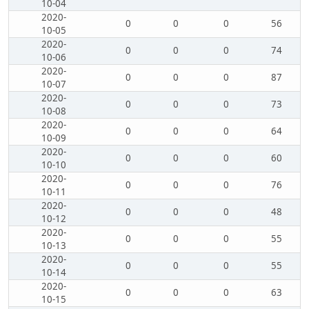
10-04
2020-
0
0
0
56
10-05
2020-
0
0
0
74
10-06
2020-
0
0
0
87
10-07
2020-
0
0
0
73
10-08
2020-
0
0
0
64
10-09
2020-
0
0
0
60
10-10
2020-
0
0
0
76
10-11
2020-
0
0
0
48
10-12
2020-
0
0
0
55
10-13
2020-
0
0
0
55
10-14
2020-
0
0
0
63
10-15