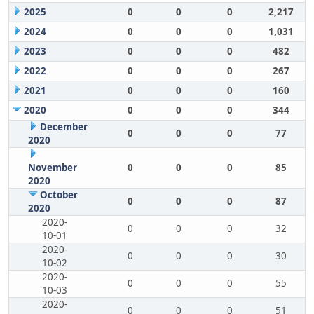
2025
0
0
0
2,217
2024
0
0
0
1,031
2023
0
0
0
482
2022
0
0
0
267
2021
0
0
0
160
2020
0
0
0
344
December
0
0
0
77
2020
November
0
0
0
85
2020
October
0
0
0
87
2020
2020-
0
0
0
32
10-01
2020-
0
0
0
30
10-02
2020-
0
0
0
55
10-03
2020-
0
0
0
51