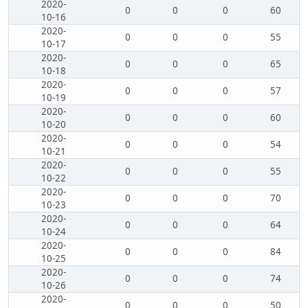
2020-
0
0
0
60
10-16
2020-
0
0
0
55
10-17
2020-
0
0
0
65
10-18
2020-
0
0
0
57
10-19
2020-
0
0
0
60
10-20
2020-
0
0
0
54
10-21
2020-
0
0
0
55
10-22
2020-
0
0
0
70
10-23
2020-
0
0
0
64
10-24
2020-
0
0
0
84
10-25
2020-
0
0
0
74
10-26
2020-
0
0
0
50