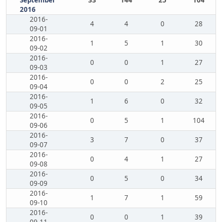
September
33
144
25
104
2016
2016-
4
4
0
28
09-01
2016-
1
5
1
30
09-02
2016-
0
0
1
27
09-03
2016-
0
0
2
25
09-04
2016-
1
6
0
32
09-05
2016-
0
5
1
104
09-06
2016-
3
7
0
37
09-07
2016-
0
4
1
27
09-08
2016-
0
5
0
34
09-09
2016-
1
7
1
59
09-10
2016-
0
0
1
39