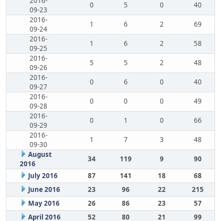
2016-
0
5
0
40
09-23
2016-
1
6
2
69
09-24
2016-
1
6
2
58
09-25
2016-
5
5
2
48
09-26
2016-
0
6
0
40
09-27
2016-
0
0
0
49
09-28
2016-
0
1
0
66
09-29
2016-
1
7
3
48
09-30
August
34
119
9
90
2016
July 2016
87
141
18
68
June 2016
23
96
22
215
May 2016
26
86
23
57
April 2016
52
80
21
99