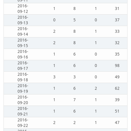
09-11
2016-
1
8
1
31
09-12
2016-
0
5
0
37
09-13
2016-
2
8
1
33
09-14
2016-
2
8
1
32
09-15
2016-
1
6
0
35
09-16
2016-
1
6
0
98
09-17
2016-
3
3
0
49
09-18
2016-
1
6
2
62
09-19
2016-
1
7
1
39
09-20
2016-
1
6
1
51
09-21
2016-
2
2
1
47
09-22