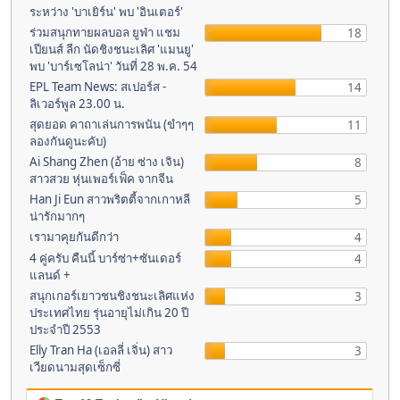
ระหว่าง 'บาเยิร์น' พบ 'อินเตอร์'
ร่วมสนุกทายผลบอล ยูฟ่า แชม
18
เปียนส์ ลีก นัดชิงชนะเลิศ 'แมนยู'
พบ 'บาร์เซโลน่า' วันที่ 28 พ.ค. 54
EPL Team News: สเปอร์ส -
14
ลิเวอร์พูล 23.00 น.
สุดยอด คาถาเล่นการพนัน (ขำๆๆ
11
ลองกันดูนะคับ)
Ai Shang Zhen (อ้าย ซ่าง เจิน)
8
สาวสวย หุ่นเพอร์เฟ็ค จากจีน
Han Ji Eun สาวพริตตี้จากเกาหลี
5
น่ารักมากๆ
เรามาคุยกันดีกว่า
4
4 คู่ครับ คืนนี้ บาร์ซ่า+ซันเดอร์
4
แลนด์ +
สนุกเกอร์เยาวชนชิงชนะเลิศแห่ง
3
ประเทศไทย รุ่นอายุไม่เกิน 20 ปี
ประจำปี 2553
Elly Tran Ha (เอลลี่ เจิ่น) สาว
3
เวียดนามสุดเซ็กซี่