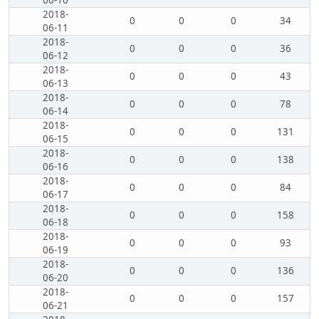
06-10
2018-
0
0
0
34
06-11
2018-
0
0
0
36
06-12
2018-
0
0
0
43
06-13
2018-
0
0
0
78
06-14
2018-
0
0
0
131
06-15
2018-
0
0
0
138
06-16
2018-
0
0
0
84
06-17
2018-
0
0
0
158
06-18
2018-
0
0
0
93
06-19
2018-
0
0
0
136
06-20
2018-
0
0
0
157
06-21