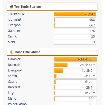
Top Topic Starters
SoccerNews
28,947
Journalist
908
Liverpool
667
Gambler
126
Casino
35
ManU
3
Most Time Online
Gambler
6d 17h 30m
Journalist
2d 2h 41m
Liverpool
1d 8h 0m
admin
8h 13m
Casino
5h 22m
Baccarat
2h 1m
lucy
1h 26m
ManU
50m
PoipetCasino
33m