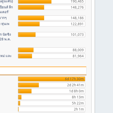
ดูนะคับ)
190,465
ียนส์ ลีก
148,276
นเตอร์'
กมากๆ
148,186
 หุ่นเพ
122,891
ก นัดชิง
101,073
 28 พ.ค.
88,009
อใหม่ และ
81,964
6d 17h 30m
2d 2h 41m
1d 8h 0m
8h 13m
5h 22m
2h 1m