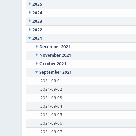
2025
2024
2023
2022
2021
December 2021
November 2021
October 2021
September 2021
2021-09-01
2021-09-02
2021-09-03
2021-09-04
2021-09-05
2021-09-06
2021-09-07