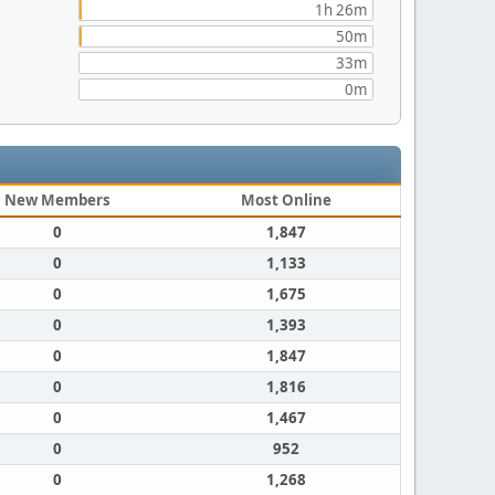
1h 26m
50m
33m
0m
New Members
Most Online
0
1,847
0
1,133
0
1,675
0
1,393
0
1,847
0
1,816
0
1,467
0
952
0
1,268