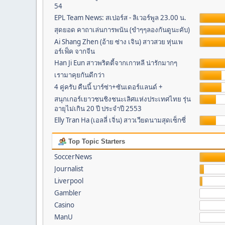
54
EPL Team News: สเปอร์ส - ลิเวอร์พูล 23.00 น.
สุดยอด คาถาเล่นการพนัน (ขำๆๆลองกันดูนะคับ)
Ai Shang Zhen (อ้าย ซ่าง เจิน) สาวสวย หุ่นเพ
อร์เฟ็ค จากจีน
Han Ji Eun สาวพริตตี้จากเกาหลี น่ารักมากๆ
เรามาคุยกันดีกว่า
4 คู่ครับ คืนนี้ บาร์ซ่า+ซันเดอร์แลนด์ +
สนุกเกอร์เยาวชนชิงชนะเลิศแห่งประเทศไทย รุ่น
อายุไม่เกิน 20 ปี ประจำปี 2553
Elly Tran Ha (เอลลี่ เจิ่น) สาวเวียดนามสุดเซ็กซี่
Top Topic Starters
SoccerNews
Journalist
Liverpool
Gambler
Casino
ManU