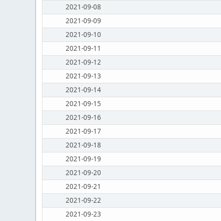
2021-09-08
2021-09-09
2021-09-10
2021-09-11
2021-09-12
2021-09-13
2021-09-14
2021-09-15
2021-09-16
2021-09-17
2021-09-18
2021-09-19
2021-09-20
2021-09-21
2021-09-22
2021-09-23