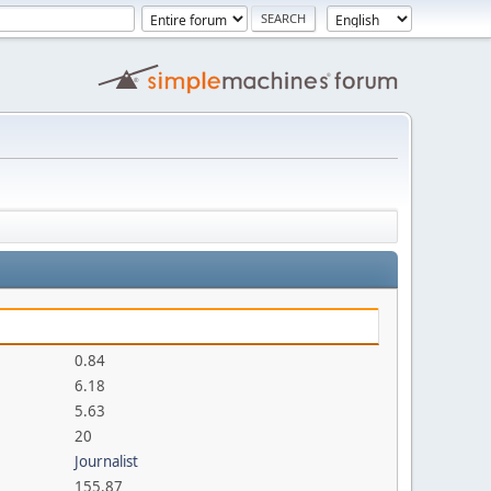
0.84
6.18
5.63
20
Journalist
155.87