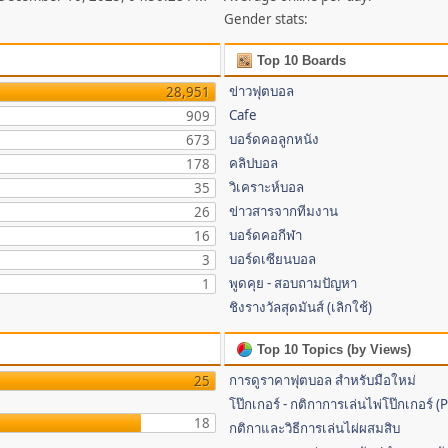
Gender stats:
Top 10 Boards
ข่าวฟุตบอล
28,951
Cafe
909
บอร์ดคอลูกหนัง
673
คลิปบอล
178
วิเคราะห์บอล
35
ข่าวสารจากทีมงาน
26
บอร์ดคอกีฬา
16
บอร์ดเซียนบอล
3
พูดคุย - สอบถามปัญหา
1
ชิงรางวัลสุดมันส์ (เลิกใช้)
Top 10 Topics (by Views)
การดูราคาฟุตบอล สำหรับมือใหม่
25
โป๊กเกอร์ - กติกาการเล่นไพ่โป๊กเกอร์ (
18
กติกาและวิธีการเล่นไผ่ผสมสิบ