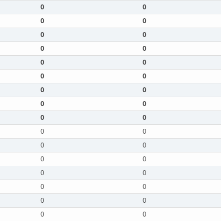
0
0
0
0
0
0
0
0
0
0
0
0
0
0
0
0
0
0
0
0
0
0
0
0
0
0
0
0
0
0
0
0