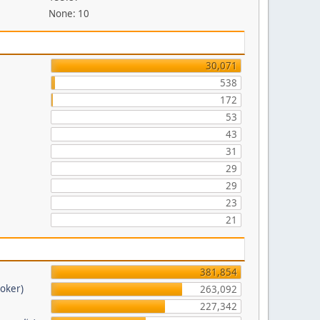
None: 10
30,071
538
172
53
43
31
29
29
23
21
381,854
Poker)
263,092
227,342