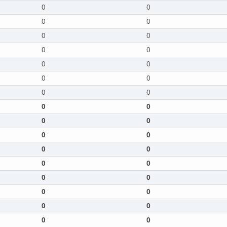
0
0
0
0
0
0
0
0
0
0
0
0
0
0
0
0
0
0
0
0
0
0
0
0
0
0
0
0
0
0
0
0