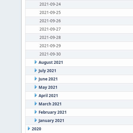
2021-09-24
2021-09-25
2021-09-26
2021-09-27
2021-09-28
2021-09-29
2021-09-30
August 2021
July 2021
June 2021
May 2021
April 2021
March 2021
February 2021
January 2021
2020