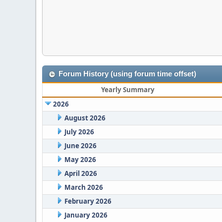
Forum History (using forum time offset)
Yearly Summary
2026
August 2026
July 2026
June 2026
May 2026
April 2026
March 2026
February 2026
January 2026