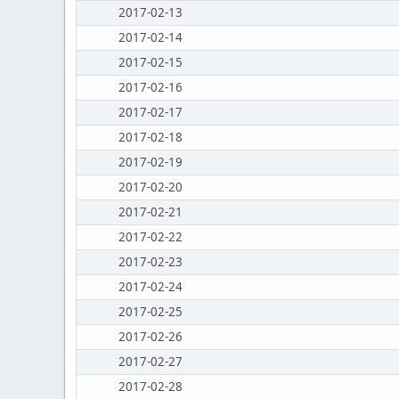
2017-02-13
2017-02-14
2017-02-15
2017-02-16
2017-02-17
2017-02-18
2017-02-19
2017-02-20
2017-02-21
2017-02-22
2017-02-23
2017-02-24
2017-02-25
2017-02-26
2017-02-27
2017-02-28