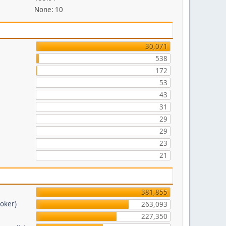
None: 10
30,071
538
172
53
43
31
29
29
23
21
381,855
Poker)
263,093
227,350