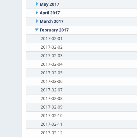
May 2017
April 2017
March 2017
February 2017
2017-02-01
2017-02-02
2017-02-03
2017-02-04
2017-02-05
2017-02-06
2017-02-07
2017-02-08
2017-02-09
2017-02-10
2017-02-11
2017-02-12