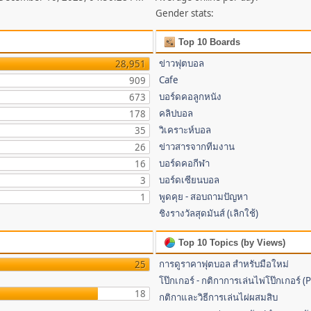
Gender stats:
Top 10 Boards
ข่าวฟุตบอล
28,951
Cafe
909
บอร์ดคอลูกหนัง
673
คลิปบอล
178
วิเคราะห์บอล
35
ข่าวสารจากทีมงาน
26
บอร์ดคอกีฬา
16
บอร์ดเซียนบอล
3
พูดคุย - สอบถามปัญหา
1
ชิงรางวัลสุดมันส์ (เลิกใช้)
Top 10 Topics (by Views)
การดูราคาฟุตบอล สำหรับมือใหม่
25
โป๊กเกอร์ - กติกาการเล่นไพ่โป๊กเกอร์ (
18
กติกาและวิธีการเล่นไผ่ผสมสิบ