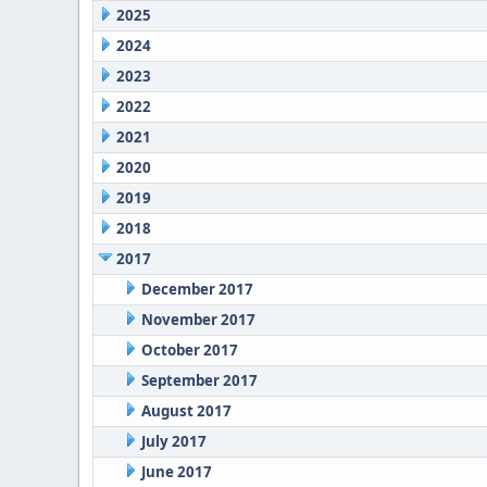
2025
2024
2023
2022
2021
2020
2019
2018
2017
December 2017
November 2017
October 2017
September 2017
August 2017
July 2017
June 2017