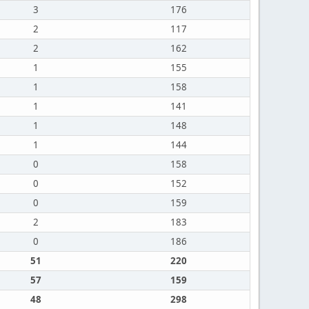
3
176
2
117
2
162
1
155
1
158
1
141
1
148
1
144
0
158
0
152
0
159
2
183
0
186
51
220
57
159
48
298