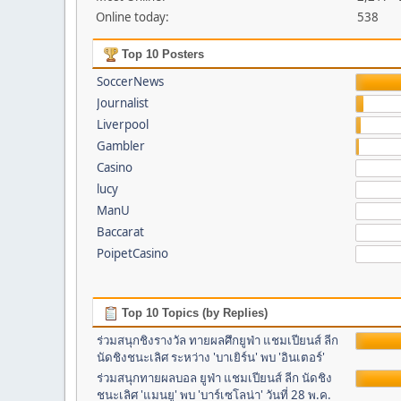
Online today:
538
Top 10 Posters
SoccerNews
Journalist
Liverpool
Gambler
Casino
lucy
ManU
Baccarat
PoipetCasino
Top 10 Topics (by Replies)
ร่วมสนุกชิงรางวัล ทายผลศึกยูฟ่า แชมเปียนส์ ลีก
นัดชิงชนะเลิศ ระหว่าง 'บาเยิร์น' พบ 'อินเตอร์'
ร่วมสนุกทายผลบอล ยูฟ่า แชมเปียนส์ ลีก นัดชิง
ชนะเลิศ 'แมนยู' พบ 'บาร์เซโลน่า' วันที่ 28 พ.ค.