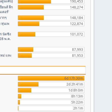
ดูนะคับ)
190,453
ียนส์ ลีก
148,274
นเตอร์'
กมากๆ
148,184
 หุ่นเพ
122,874
ก นัดชิง
101,072
 28 พ.ค.
87,993
อใหม่ และ
81,953
6d 17h 30m
2d 2h 41m
1d 8h 0m
8h 13m
5h 22m
2h 1m