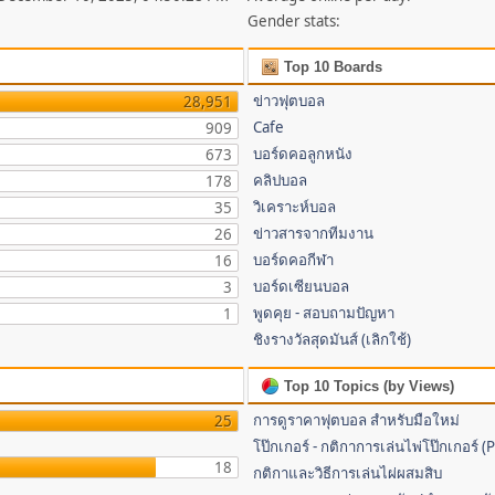
Gender stats:
Top 10 Boards
ข่าวฟุตบอล
28,951
Cafe
909
บอร์ดคอลูกหนัง
673
คลิปบอล
178
วิเคราะห์บอล
35
ข่าวสารจากทีมงาน
26
บอร์ดคอกีฬา
16
บอร์ดเซียนบอล
3
พูดคุย - สอบถามปัญหา
1
ชิงรางวัลสุดมันส์ (เลิกใช้)
Top 10 Topics (by Views)
การดูราคาฟุตบอล สำหรับมือใหม่
25
โป๊กเกอร์ - กติกาการเล่นไพ่โป๊กเกอร์ (
18
กติกาและวิธีการเล่นไผ่ผสมสิบ