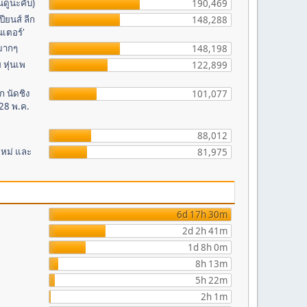
ดูนะคับ)
190,469
ียนส์ ลีก
148,288
นเตอร์'
กมากๆ
148,198
 หุ่นเพ
122,899
ก นัดชิง
101,077
 28 พ.ค.
88,012
อใหม่ และ
81,975
6d 17h 30m
2d 2h 41m
1d 8h 0m
8h 13m
5h 22m
2h 1m