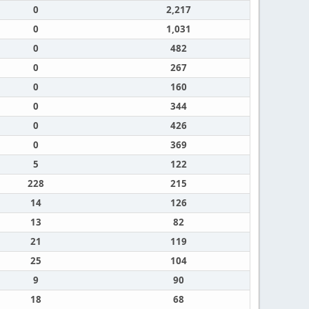
0
2,217
0
1,031
0
482
0
267
0
160
0
344
0
426
0
369
5
122
228
215
14
126
13
82
21
119
25
104
9
90
18
68