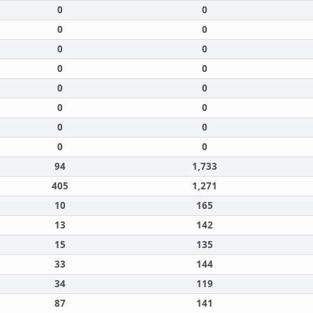
0
0
0
0
0
0
0
0
0
0
0
0
0
0
0
0
94
1,733
405
1,271
10
165
13
142
15
135
33
144
34
119
87
141