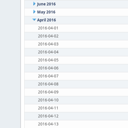
June 2016
May 2016
April 2016
2016-04-01
2016-04-02
2016-04-03
2016-04-04
2016-04-05
2016-04-06
2016-04-07
2016-04-08
2016-04-09
2016-04-10
2016-04-11
2016-04-12
2016-04-13