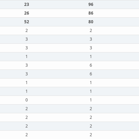
23
96
26
86
52
80
2
2
3
3
3
3
1
1
3
6
3
6
1
1
1
1
0
1
2
2
2
2
2
2
2
2