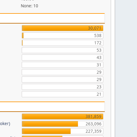
None: 10
30,071
538
172
53
43
31
29
29
23
21
381,859
Poker)
263,096
227,359