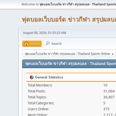
Welcome to
ฟุตบอลเว็บบอร์ด ข่าวกีฬา สรุปผลบอล - Thailand Sport
ฟุตบอลเว็บบอร์ด ข่าวกีฬา สรุปผลบอ
August 08, 2026, 01:25:23 AM
Home
Search
ฟุตบอลเว็บบอร์ด ข่าวกีฬา สรุปผลบอล - Thailand Sports Online
►
ฟุตบอลเว็บบอร์ด ข่าวกีฬา สรุปผลบอล - Thailand Sport
General Statistics
Total Members:
10
Total Posts:
31,064
Total Topics:
30,807
Total Categories:
5
Users Online:
375
Most Online:
2,217 -