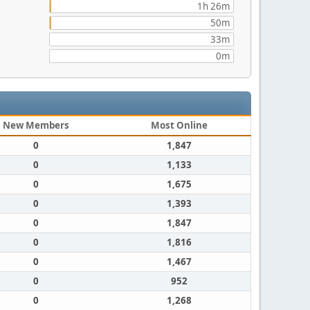
1h 26m
50m
33m
0m
New Members
Most Online
0
1,847
0
1,133
0
1,675
0
1,393
0
1,847
0
1,816
0
1,467
0
952
0
1,268