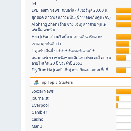
54
EPL Team News: สเปอร์ส - ลิเวอร์พูล 23.00 น.
สุดยอด คาถาเล่นการพนัน (ขำๆๆลองกันดูนะคับ)
Ai Shang Zhen (อ้าย ซ่าง เจิน) สาวสวย หุ่นเพ
อร์เฟ็ค จากจีน
Han Ji Eun สาวพริตตี้จากเกาหลี น่ารักมากๆ
เรามาคุยกันดีกว่า
4 คู่ครับ คืนนี้ บาร์ซ่า+ซันเดอร์แลนด์ +
สนุกเกอร์เยาวชนชิงชนะเลิศแห่งประเทศไทย รุ่น
อายุไม่เกิน 20 ปี ประจำปี 2553
Elly Tran Ha (เอลลี่ เจิ่น) สาวเวียดนามสุดเซ็กซี่
Top Topic Starters
SoccerNews
Journalist
Liverpool
Gambler
Casino
ManU